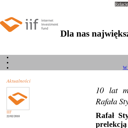
Relacje
Dla nas największ
W 
Aktualności
10 lat 
Rafała St
IIF
Rafał St
22/02/2010
prelekcj