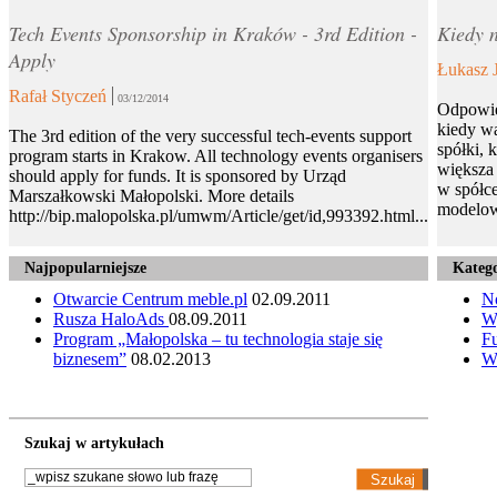
Tech Events Sponsorship in Kraków - 3rd Edition -
Kiedy n
Apply
Łukasz 
Rafał Styczeń
03/12/2014
Odpowie
kiedy wa
The 3rd edition of the very successful tech-events support
spółki, 
program starts in Krakow. All technology events organisers
większa 
should apply for funds. It is sponsored by Urząd
w spółce
Marszałkowski Małopolski. More details
modelow
http://bip.malopolska.pl/umwm/Article/get/id,993392.html...
Najpopularniejsze
Katego
Otwarcie Centrum meble.pl
02.09.2011
N
Rusza HaloAds
08.09.2011
W
Program „Małopolska – tu technologia staje się
Fu
biznesem”
08.02.2013
W
Szukaj w artykułach