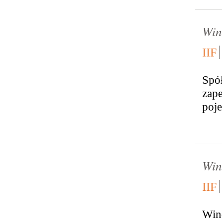
Win
IIF
Spó
zape
poj
Win
IIF
Win