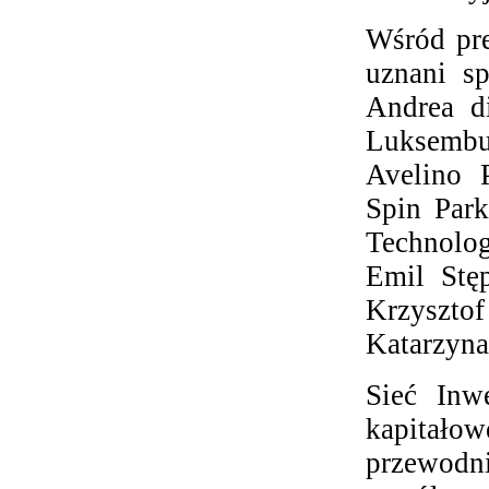
Wśród pre
uznani sp
Andrea d
Luksemb
Avelino P
Spin Park
Technolog
Emil Stę
Krzysztof
Katarzyna
Sieć Inw
kapitało
przewod