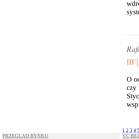
wdr
sys
Raf
IIF
O od
czy
Sty
wspi
1
2
3
4
PRZEGLĄD RYNKU
VC BE