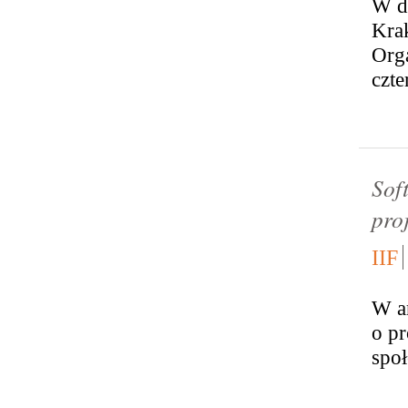
W d
Krak
Org
czte
Sof
pro
IIF
W a
o pr
spo