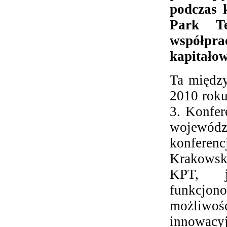
podczas 
Park Te
współpra
kapitało
Ta między
2010 roku
3. Konfer
wojewódz
konferenc
Krakowski
KPT, je
funkcjon
możliwo
innowacyj