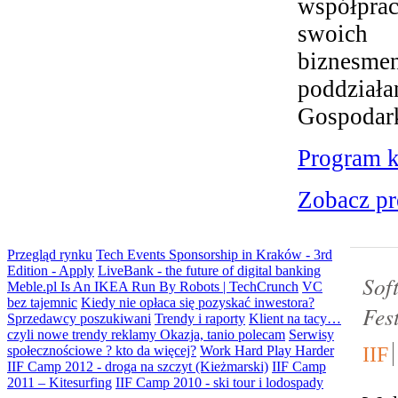
współpra
swoich 
biznesme
poddziała
Gospodar
Program k
Zobacz pr
Przegląd rynku
Tech Events Sponsorship in Kraków - 3rd
Edition - Apply
LiveBank - the future of digital banking
Sof
Meble.pl Is An IKEA Run By Robots | TechCrunch
VC
bez tajemnic
Kiedy nie opłaca się pozyskać inwestora?
Fes
Sprzedawcy poszukiwani
Trendy i raporty
Klient na tacy…
czyli nowe trendy reklamy
Okazja, tanio polecam
Serwisy
IIF
społecznościowe ? kto da więcej?
Work Hard Play Harder
IIF Camp 2012 - droga na szczyt (Kieżmarski)
IIF Camp
2011 – Kitesurfing
IIF Camp 2010 - ski tour i lodospady