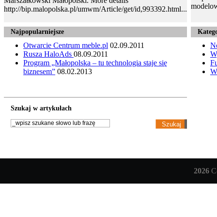
Marszałkowski Małopolski. More details
modelow
http://bip.malopolska.pl/umwm/Article/get/id,993392.html...
Najpopularniejsze
Katego
Otwarcie Centrum meble.pl
02.09.2011
N
Rusza HaloAds
08.09.2011
W
Program „Małopolska – tu technologia staje się
Fu
biznesem”
08.02.2013
W
Szukaj w artykułach
2026
Co