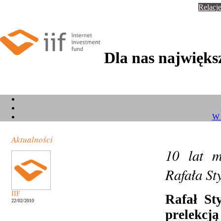
Relacje
Dla nas największ
W 
Aktualności
10 lat 
Rafała St
IIF
Rafał St
22/02/2010
prelekcj