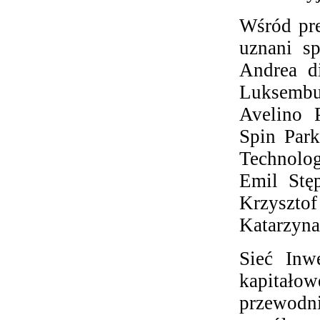
Wśród pre
uznani sp
Andrea d
Luksemb
Avelino P
Spin Park
Technolog
Emil Stę
Krzysztof
Katarzyna
Sieć Inw
kapitało
przewod