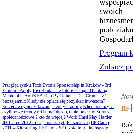
współpra
swoich 
biznesme
poddziała
Gospodar
Program k
Zobacz pr
Przegląd rynku
Tech Events Sponsorship in Kraków - 3rd
Edition - Apply
LiveBank - the future of digital banking
Now
Meble.pl Is An IKEA Run By Robots | TechCrunch
VC
bez tajemnic
Kiedy nie opłaca się pozyskać inwestora?
Sprzedawcy poszukiwani
Trendy i raporty
Klient na tacy…
IIF
czyli nowe trendy reklamy
Okazja, tanio polecam
Serwisy
społecznościowe ? kto da więcej?
Work Hard Play Harder
IIF Camp 2012 - droga na szczyt (Kieżmarski)
IIF Camp
Rok
2011 – Kitesurfing
IIF Camp 2010 - ski tour i lodospady
Spół