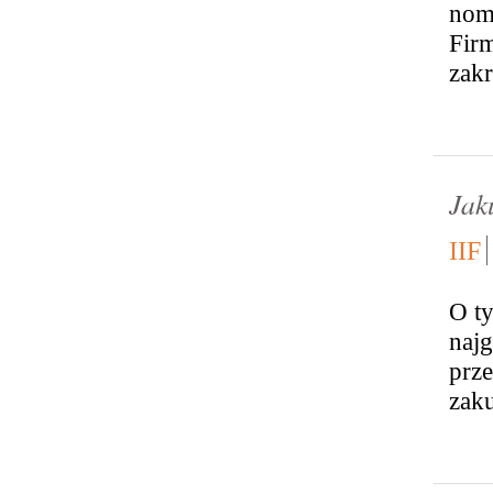
nom
Fir
zakr
Jak
IIF
O ty
naj
prz
zaku