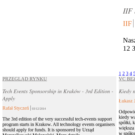
IIF
IIF
Nas
12 
1
2
3
4
PRZEGLĄD RYNKU
VC BE
Tech Events Sponsorship in Kraków - 3rd Edition -
Kiedy n
Apply
Łukasz 
Rafał Styczeń
03/12/2014
Odpowie
kiedy wa
The 3rd edition of the very successful tech-events support
spółki, 
program starts in Krakow. All technology events organisers
większa 
should apply for funds. It is sponsored by Urząd
w spółce