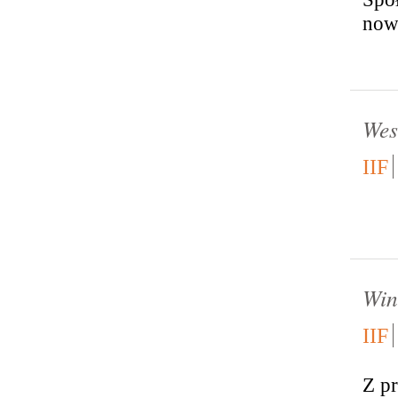
nowo
Wes
IIF
Win
IIF
Z pr