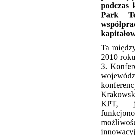
podczas 
Park Te
współpra
kapitało
Ta między
2010 roku
3. Konfer
wojewódz
konferenc
Krakowski
KPT, je
funkcjon
możliwo
innowacyj