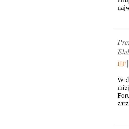
najw
Pre
Ele
IIF
W d
mie
For
zarz