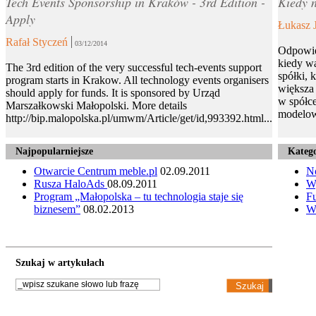
Tech Events Sponsorship in Kraków - 3rd Edition -
Kiedy n
Apply
Łukasz 
Rafał Styczeń
03/12/2014
Odpowie
kiedy wa
The 3rd edition of the very successful tech-events support
spółki, 
program starts in Krakow. All technology events organisers
większa 
should apply for funds. It is sponsored by Urząd
w spółce
Marszałkowski Małopolski. More details
modelow
http://bip.malopolska.pl/umwm/Article/get/id,993392.html...
Najpopularniejsze
Katego
Otwarcie Centrum meble.pl
02.09.2011
N
Rusza HaloAds
08.09.2011
W
Program „Małopolska – tu technologia staje się
Fu
biznesem”
08.02.2013
W
Szukaj w artykułach