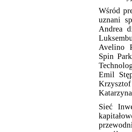
Wśród pre
uznani sp
Andrea d
Luksemb
Avelino P
Spin Park
Technolog
Emil Stę
Krzysztof
Katarzyna
Sieć Inw
kapitało
przewod