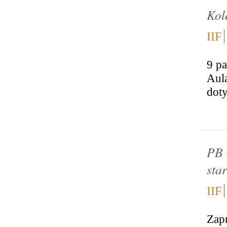
Kol
IIF
9 pa
Aula
doty
PB 
star
IIF
Zapr