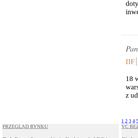
dot
inwe
Pan
IIF
18 w
wars
z ud
1
2
3
4
PRZEGLĄD RYNKU
VC BE