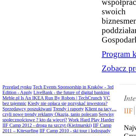
współpra
swoich 
biznesme
poddziała
Gospodar
Program k
Zobacz pr
Przegląd rynku
Tech Events Sponsorship in Kraków - 3rd
Edition - Apply
LiveBank - the future of digital banking
Int
Meble.pl Is An IKEA Run By Robots | TechCrunch
VC
bez tajemnic
Kiedy nie opłaca się pozyskać inwestora?
Sprzedawcy poszukiwani
Trendy i raporty
Klient na tacy…
IIF
czyli nowe trendy reklamy
Okazja, tanio polecam
Serwisy
społecznościowe ? kto da więcej?
Work Hard Play Harder
IIF Camp 2012 - droga na szczyt (Kieżmarski)
IIF Camp
Najw
2011 – Kitesurfing
IIF Camp 2010 - ski tour i lodospady
Grup