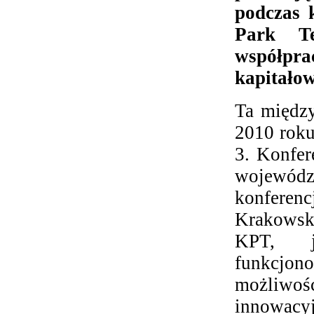
podczas 
Park Te
współpra
kapitało
Ta między
2010 roku
3. Konfer
wojewódz
konferenc
Krakowski
KPT, je
funkcjon
możliwo
innowacyj