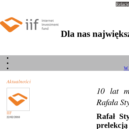
Relacje
Dla nas największ
W 
Aktualności
10 lat 
Rafała St
IIF
Rafał St
22/02/2010
prelekcj