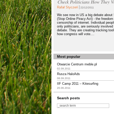
Check Politicians How They V
Rafał Styczeń
22/12/2011
We see now in US a big debate abou
(Stop Online Piracy Act) - the freedom
censorship of internet. Individual peopl
only politicians, are seriously involved 
debate. They are creating tracking too
how congress will vote....
Most popular
Otwarcie Centrum meble.pl
02.09.2011
Rusza HaloAds
08.09.2011
IIF Camp 2011 – Kitesurfing
20.06.2011
Search posts