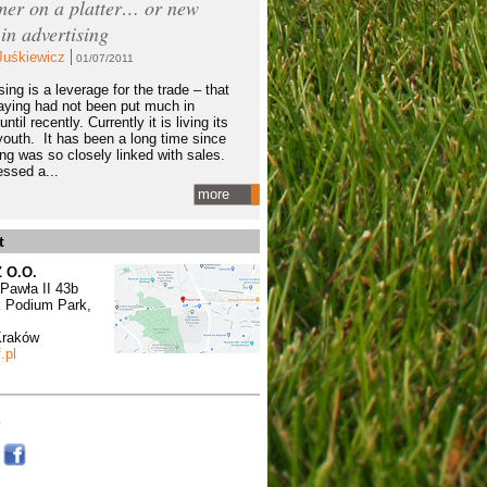
er on a platter… or new
 in advertising
Juśkiewicz
01/07/2011
ing is a leverage for the trade – that
aying had not been put much in
until recently. Currently it is living its
outh. It has been a long time since
ing was so closely linked with sales.
ssed a...
more
t
Z O.O.
 Pawła II 43b
 Podium Park,
Kraków
.pl
s