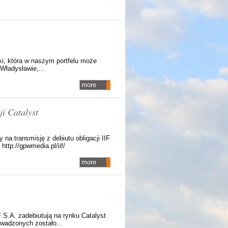
ki, która w naszym portfelu może
Władysławie,...
more
ji Catalyst
na transmisję z debiutu obligacji IIF
ttp://gpwmedia.pl/iif/
more
 S.A. zadebiutują na rynku Catalyst
wadzonych zostało...