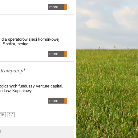
more
 dla operatorów sieci komórkowej,
 Spółka, będąc...
more
- Kompan.pl
ogicznych funduszy venture capital,
ndusz Kapitałowy...
more
16
17
S