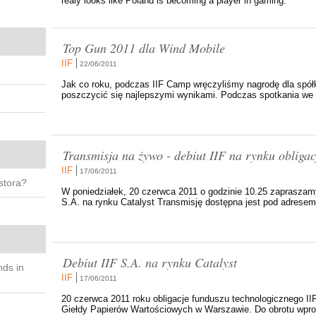
realy looks like Poland is becoming a player in gaming.
Top Gun 2011 dla Wind Mobile
IIF
22/06/2011
Jak co roku, podczas IIF Camp wręczyliśmy nagrodę dla spół
poszczycić się najlepszymi wynikami. Podczas spotkania we 
Transmisja na żywo - debiut IIF na rynku obligac
IIF
17/06/2011
stora?
W poniedziałek, 20 czerwca 2011 o godzinie 10.25 zapraszamy 
S.A. na rynku Catalyst Transmisję dostępna jest pod adresem h
Debiut IIF S.A. na rynku Catalyst
nds in
IIF
17/06/2011
20 czerwca 2011 roku obligacje funduszu technologicznego IIF
Giełdy Papierów Wartościowych w Warszawie. Do obrotu wpro