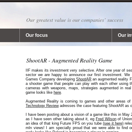
Our greatest value is our companies’ success
Our focus
Our i
ShootAR - Augmented Reality Game
IIF makes its investment very selective. After one year of se
sector we are happy to announce our first investment. We 
Games Company developing
ShootAR
an augmented reality FP
a shooter game that people can play with each other using th
cameras with weapons, maps, strategies augmented in real 
game looks like
here
.
Augmented Reality is coming to games and other areas of 
Technology Review
adresses the case featuring ShootAR as 
I have been posting about a vision of a game like this in May
as I have seen other taking about it, eg
Fred Wilson
of Union
an idea of that king Future FPS on you tube
(see it here)
rele
mln views! I am specially proud that we were able to find o