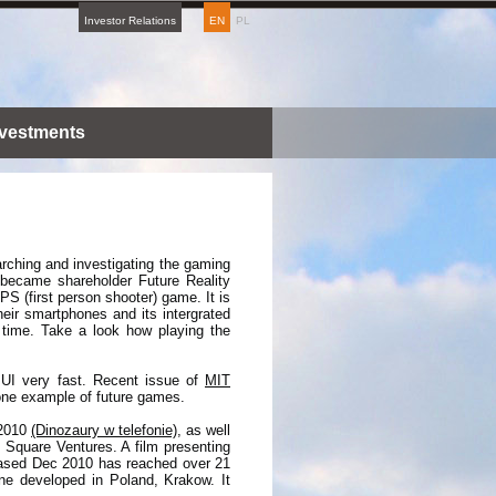
Investor Relations
EN
PL
nvestments
arching and investigating the gaming
became shareholder Future Reality
S (first person shooter) game. It is
eir smartphones and its intergrated
time. Take a look how playing the
UI very fast. Recent issue of
MIT
one example of future games.
 2010
(Dinozaury w telefonie)
, as well
 Square Ventures. A film presenting
ased Dec 2010 has reached over 21
ne developed in Poland, Krakow. It