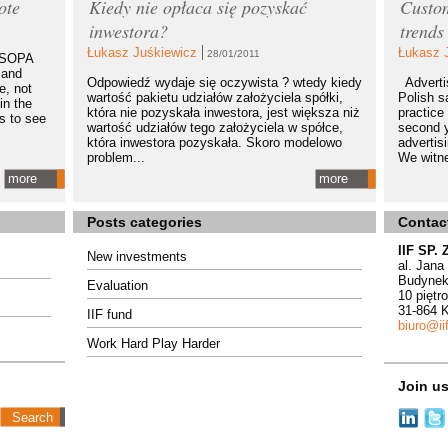
ote
Kiedy nie opłaca się pozyskać
Custom
inwestora?
trends
Łukasz Juśkiewicz
Łukasz 
28/01/2011
t SOPA
 and
Odpowiedź wydaje się oczywista ? wtedy kiedy
Advertis
e, not
wartość pakietu udziałów założyciela spółki,
Polish s
in the
która nie pozyskała inwestora, jest większa niż
practice 
ls to see
wartość udziałów tego założyciela w spółce,
second y
która inwestora pozyskała. Skoro modelowo
advertis
problem...
We witne
more
more
Posts categories
Contac
IIF SP. 
New investments
al. Jana
Budynek
Evaluation
10 piętro
31-864 
IIF fund
biuro@iif
Work Hard Play Harder
Join u