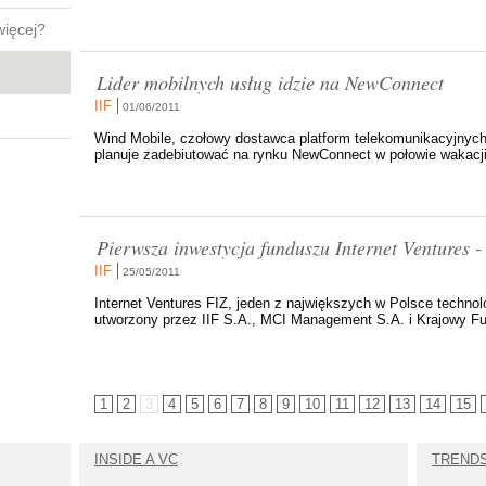
więcej?
Lider mobilnych usług idzie na NewConnect
IIF
01/06/2011
Wind Mobile, czołowy dostawca platform telekomunikacyjnych
planuje zadebiutować na rynku NewConnect w połowie wakacji.
Pierwsza inwestycja funduszu Internet Ventures 
IIF
25/05/2011
Internet Ventures FIZ, jeden z największych w Polsce technol
utworzony przez IIF S.A., MCI Management S.A. i Krajowy Fu
1
2
3
4
5
6
7
8
9
10
11
12
13
14
15
INSIDE A VC
TREND