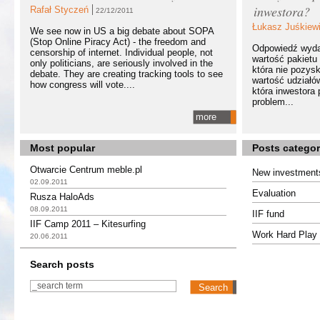
inwestora?
Rafał Styczeń
22/12/2011
Łukasz Juśkiew
We see now in US a big debate about SOPA
(Stop Online Piracy Act) - the freedom and
Odpowiedź wydaj
censorship of internet. Individual people, not
wartość pakietu 
only politicians, are seriously involved in the
która nie pozysk
debate. They are creating tracking tools to see
wartość udziałó
how congress will vote....
która inwestora
problem...
more
Most popular
Posts categor
Otwarcie Centrum meble.pl
New investment
02.09.2011
Evaluation
Rusza HaloAds
08.09.2011
IIF fund
IIF Camp 2011 – Kitesurfing
Work Hard Play 
20.06.2011
Search posts