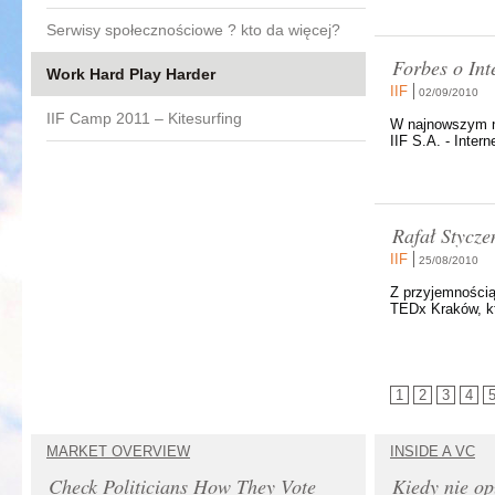
Serwisy społecznościowe ? kto da więcej?
Forbes o Int
Work Hard Play Harder
IIF
02/09/2010
IIF Camp 2011 – Kitesurfing
W najnowszym n
IIF S.A. - Inte
Rafał Stycz
IIF
25/08/2010
Z przyjemnością
TEDx Kraków, kt
1
2
3
4
MARKET OVERVIEW
INSIDE A VC
Check Politicians How They Vote
Kiedy nie op