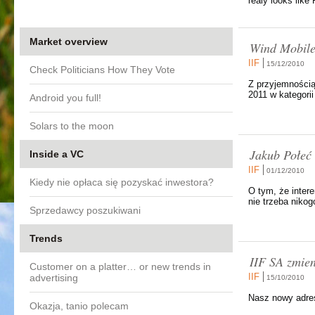
realy looks like
Market overview
Wind Mobile
IIF
15/12/2010
Check Politicians How They Vote
Z przyjemnością
2011 w kategori
Android you full!
Solars to the moon
Jakub Połeć
Inside a VC
IIF
01/12/2010
Kiedy nie opłaca się pozyskać inwestora?
O tym, że inter
nie trzeba niko
Sprzedawcy poszukiwani
Trends
IIF SA zmien
Customer on a platter… or new trends in
IIF
advertising
15/10/2010
Nasz nowy adres
Okazja, tanio polecam