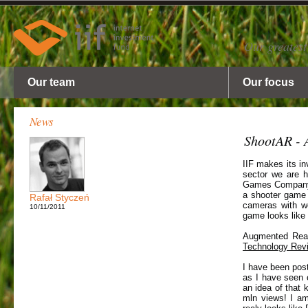
Our greatest
Our team
Our focus
News
ShootAR - 
IIF makes its in
sector we are h
Games Company
a shooter game 
Rafał Styczeń
cameras with we
10/11/2011
game looks like
Augmented Real
Technology Rev
I have been post
as I have seen 
an idea of that
mln views! I am