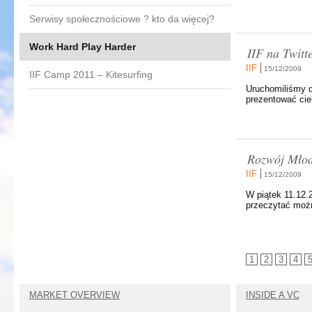
Serwisy społecznościowe ? kto da więcej?
Work Hard Play Harder
IIF na Twitt
IIF
15/12/2009
IIF Camp 2011 – Kitesurfing
Uruchomiliśmy d
prezentować cie
Rozwój Młod
IIF
15/12/2009
W piątek 11.12.
przeczytać możn
1
2
3
4
MARKET OVERVIEW
INSIDE A VC