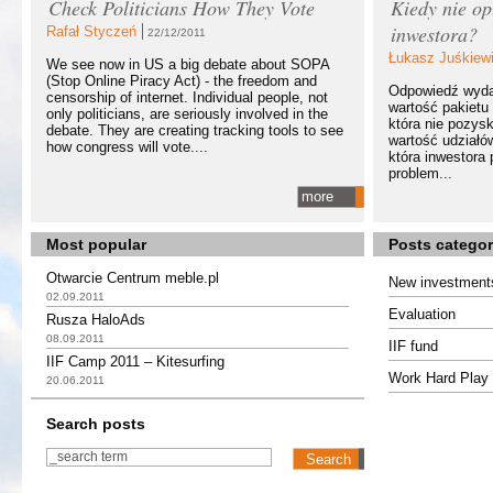
Check Politicians How They Vote
Kiedy nie op
inwestora?
Rafał Styczeń
22/12/2011
Łukasz Juśkiew
We see now in US a big debate about SOPA
(Stop Online Piracy Act) - the freedom and
Odpowiedź wydaj
censorship of internet. Individual people, not
wartość pakietu 
only politicians, are seriously involved in the
która nie pozysk
debate. They are creating tracking tools to see
wartość udziałó
how congress will vote....
która inwestora
problem...
more
Most popular
Posts categor
Otwarcie Centrum meble.pl
New investment
02.09.2011
Evaluation
Rusza HaloAds
08.09.2011
IIF fund
IIF Camp 2011 – Kitesurfing
Work Hard Play 
20.06.2011
Search posts