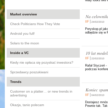
realy looks like
Market overview
Na celownik
IIF
24/02/2010
Check Politicians How They Vote
Peryskop.pl jako
odbędzie się w 
Android you full!
Solars to the moon
10 lat model
Inside a VC
IIF
22/02/2010
Kiedy nie opłaca się pozyskać inwestora?
Rafał Styczeń -
podczas konfere
Sprzedawcy poszukiwani
Trends
Koniec spam
Customer on a platter… or new trends in
IIF
advertising
04/02/2010
Dostajesz mnóst
Okazja, tanio polecam
Pewnie tak. Tak