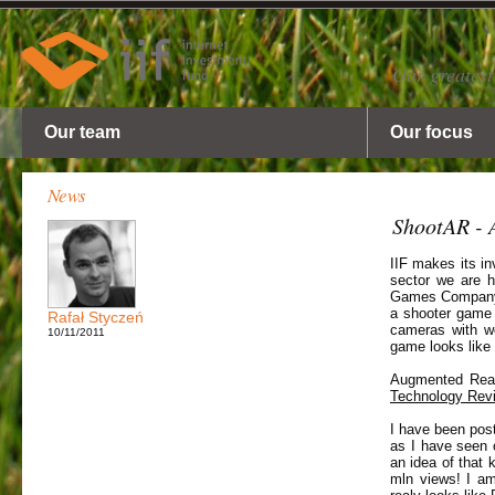
Our greatest
Our team
Our focus
News
ShootAR - 
IIF makes its in
sector we are h
Games Company
a shooter game 
Rafał Styczeń
cameras with we
10/11/2011
game looks like
Augmented Real
Technology Rev
I have been post
as I have seen 
an idea of that
mln views! I am