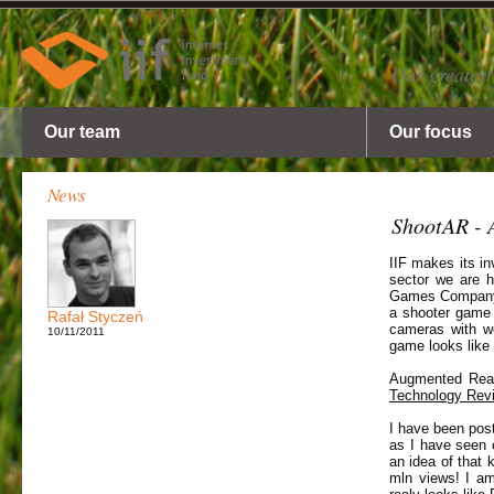
Our greatest
Our team
Our focus
News
ShootAR - 
IIF makes its in
sector we are h
Games Company
a shooter game 
Rafał Styczeń
cameras with we
10/11/2011
game looks like
Augmented Real
Technology Rev
I have been post
as I have seen 
an idea of that
mln views! I am