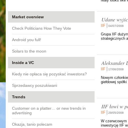
realy looks like
Market overview
Udane wyjści
IIF
04/07/2008
Check Politicians How They Vote
Grupa IIF dużym
strategicznych 
Android you full!
Solars to the moon
Aleksander 
Inside a VC
IIF
17/06/2008
Kiedy nie opłaca się pozyskać inwestora?
Nowym członkiem
giełdowej spółki
Sprzedawcy poszukiwani
Trends
IIF łowi w po
Customer on a platter… or new trends in
IIF
advertising
29/05/2008
W czerwcowym nu
Okazja, tanio polecam
inwestycję IIF 