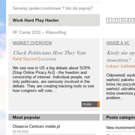
Serwisy społecznościowe ? kto da więcej?
Work Hard Play Harder
1
2
3
4
IIF Camp 2011 – Kitesurfing
MARKET OVERVIEW
INSIDE A VC
Check Politicians How They Vote
Kiedy nie op
inwestora?
Rafał Styczeń
22/12/2011
Łukasz Juśkiew
We see now in US a big debate about SOPA
(Stop Online Piracy Act) - the freedom and
Odpowiedź wydaj
censorship of internet. Individual people, not
wartość pakietu 
only politicians, are seriously involved in the
która nie pozysk
debate. They are creating tracking tools to see
wartość udziałó
how congress will vote....
która inwestora
problem...
more
Most popular
Posts categor
Otwarcie Centrum meble.pl
New investment
02.09.2011