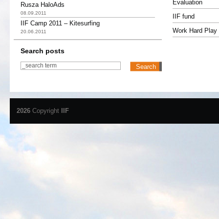
Evaluation
Rusza HaloAds
08.09.2011
IIF fund
IIF Camp 2011 – Kitesurfing
Work Hard Play 
20.06.2011
Search posts
2026
Copyright
IIF