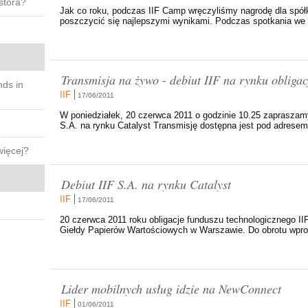
stora?
Jak co roku, podczas IIF Camp wręczyliśmy nagrodę dla spół
poszczycić się najlepszymi wynikami. Podczas spotkania we 
Transmisja na żywo - debiut IIF na rynku obligac
nds in
IIF
17/06/2011
W poniedziałek, 20 czerwca 2011 o godzinie 10.25 zapraszamy 
S.A. na rynku Catalyst Transmisję dostępna jest pod adresem h
więcej?
Debiut IIF S.A. na rynku Catalyst
IIF
17/06/2011
20 czerwca 2011 roku obligacje funduszu technologicznego IIF
Giełdy Papierów Wartościowych w Warszawie. Do obrotu wpro
Lider mobilnych usług idzie na NewConnect
IIF
01/06/2011