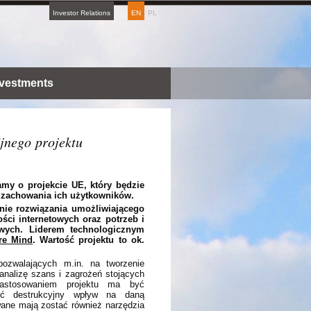
Investor Relations
EN
PL
nvestments
jnego projektu
my o projekcie UE, który będzie
 zachowania ich użytkowników.
enie rozwiązania umożliwiającego
ści internetowych oraz potrzeb i
owych. Liderem technologicznym
re Mind
. Wartość projektu to ok.
pozwalających m.in. na tworzenie
nalizę szans i zagrożeń stojących
zastosowaniem projektu ma być
eć destrukcyjny wpływ na daną
ne mają zostać również narzędzia