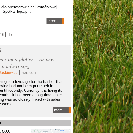
 dla operatorów sieci komórkowej,
 Spółka, będąc...
more
16
17
S
er on a platter… or new
 in advertising
Juśkiewicz
01/07/2011
ing is a leverage for the trade – that
aying had not been put much in
until recently. Currently it is living its
outh. It has been a long time since
ing was so closely linked with sales.
ssed a...
more
t
Z O.O.