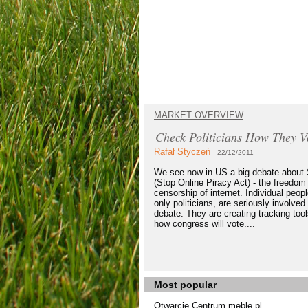
MARKET OVERVIEW
Check Politicians How They V
Rafał Styczeń
22/12/2011
We see now in US a big debate abou
(Stop Online Piracy Act) - the freedom
censorship of internet. Individual peopl
only politicians, are seriously involved 
debate. They are creating tracking too
how congress will vote....
Most popular
Otwarcie Centrum meble.pl