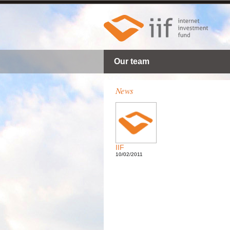
Our team
News
IIF
10/02/2011