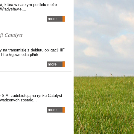
ki, która w naszym portfelu może
Władysławie,...
more
ji Catalyst
na transmisję z debiutu obligacji IIF
ttp://gpwmedia.pl/iif/
more
 S.A. zadebiutują na rynku Catalyst
wadzonych zostało...
more