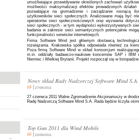
umożliwiające przewidywanie określonych zachowań użytkow
możliwości maksymalizacji efektów prowadzonych działa
pozwalające na gromadzenie i zarządzanie rosnącą iloś
użytkowników sieci społecznych. Analizowane mają być ró
operatorów sieci społecznościowych oraz wyzwania dotycz
sieci społecznych - w tym wydajności wykorzystywanych sie
badania w zakresie sieci semantycznych potencjalnie mogą
funkcjonalności serwisów internetowych.
Firma Software Mind jest głównym dostawcą technologicz
rozwiązania. Krakowska spółka odpowiada również za kier
Poza firmą Software Mind w skład konsorcjum realizujące
m.in. oddziały badawczo-naukowe koncernów SAP i IBM ora
Niemiec i Wielkiej Brytanii. Projekt rozpoczął się w listopadzi
Nowy skład Rady Nadzorczej Software Mind S.A.
IIF
27/06/2011
27 czerwca 2011 Walne Zgromadzenie Akcjonariuszy w drodze
Radę Nadzorczą Software Mind S.A. Rada będzie liczyła ośmi
Top Gun 2011 dla Wind Mobile
IIF
22/06/2011