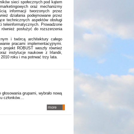
ników sieci społecznych pod kątem
ń marketingowych oraz mechanizmy
cią informacji tworzonych przez
wnież działania podejmowane przez
ące technicznych aspektów obsługi
ci teleinformatycznych. Prowadzone
 również posłużyć do rozszerzenia
nym i twórcą architektury całego
owanie pracami implementacyjnymi.
go projekt ROBUST weszły również
z instytucje naukowe z Irlandii,
e 2010 roku i ma potrwać trzy lata.
 głosowania grupami, wybrało nową
u członków....
more