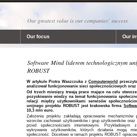
Our greatest value is our companies’ success
Our focus
Our i
Software Mind liderem technologicznym uni
ROBUST
W artykule Piotra Waszczuka z
Computerworld
przeczyta
analizował funkcjonowanie sieci społecznościowych oraz
Od trzech miesięcy trwają prace mające na celu stworz
pozyskiwanie wiedzy na temat funkcjonowania społeczno
relacji między użytkownikami serwisów społeczności
unijnego projektu ROBUST jest krakowska firma
Softwa
10,3 mln euro.
Założenia projektu zakładają opracowanie mechanizmów 
wzorców zachowań użytkowników i grup użytkowników oraz a
przed społecznościami internetowymi. Przykładowym 
wykrywanie użytkowników, których działania mogą mi
społeczność. Docelowo w ramach projektu ROBUST opracowa