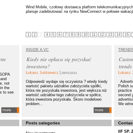
Wind Mobile, czołowy dostawca platform telekomunikacyjnych
planuje zadebiutować na rynku NewConnect w połowie wakacji.
1
2
3
4
5
6
7
8
9
10
11
12
13
14
15
INSIDE A VC
TREND
ote
Kiedy nie opłaca się pozyskać
Custom
inwestora?
trends
Łukasz Juśkiewicz
Łukasz 
28/01/2011
t SOPA
 and
Odpowiedź wydaje się oczywista ? wtedy kiedy
Advertis
e, not
wartość pakietu udziałów założyciela spółki,
Polish s
in the
która nie pozyskała inwestora, jest większa niż
practice 
ls to see
wartość udziałów tego założyciela w spółce,
second y
która inwestora pozyskała. Skoro modelowo
advertis
problem...
We witne
more
more
Posts categories
Contac
IIF SP. 