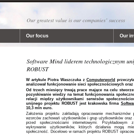
Our greatest value is our companies’ success
Our focus
Our i
Software Mind liderem technologicznym uni
ROBUST
W artykule Piotra Waszczuka z
Computerworld
przeczyta
analizował funkcjonowanie sieci społecznościowych oraz
Od trzech miesięcy trwają prace mające na celu stworz
pozyskiwanie wiedzy na temat funkcjonowania społeczno
relacji między użytkownikami serwisów społeczności
unijnego projektu ROBUST jest krakowska firma
Softwa
10,3 mln euro.
Założenia projektu zakładają opracowanie mechanizmów 
wzorców zachowań użytkowników i grup użytkowników oraz a
przed społecznościami internetowymi. Przykładowym 
wykrywanie użytkowników, których działania mogą mi
społeczność. Docelowo w ramach projektu ROBUST opracowa