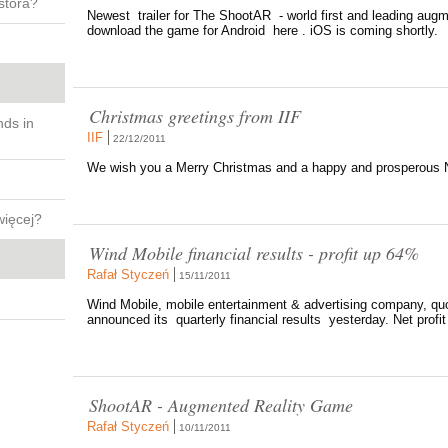
stora?
Newest trailer for The ShootAR - world first and leading aug
download the game for Android here . iOS is coming shortly.
Christmas greetings from IIF
nds in
IIF
22/12/2011
We wish you a Merry Christmas and a happy and prosperous 
więcej?
Wind Mobile financial results - profit up 64%
Rafał Styczeń
15/11/2011
Wind Mobile, mobile entertainment & advertising company, 
announced its quarterly financial results yesterday. Net profit
ShootAR - Augmented Reality Game
Rafał Styczeń
10/11/2011