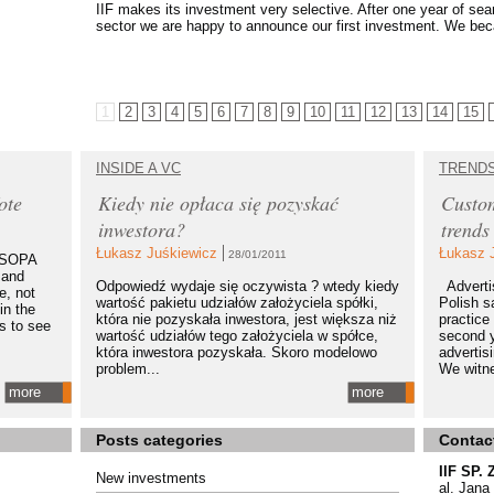
IIF makes its investment very selective. After one year of sea
sector we are happy to announce our first investment. We bec
1
2
3
4
5
6
7
8
9
10
11
12
13
14
15
INSIDE A VC
TREND
ote
Kiedy nie opłaca się pozyskać
Custom
inwestora?
trends
Łukasz Juśkiewicz
Łukasz 
28/01/2011
t SOPA
 and
Odpowiedź wydaje się oczywista ? wtedy kiedy
Advertis
e, not
wartość pakietu udziałów założyciela spółki,
Polish s
in the
która nie pozyskała inwestora, jest większa niż
practice 
ls to see
wartość udziałów tego założyciela w spółce,
second y
która inwestora pozyskała. Skoro modelowo
advertis
problem...
We witne
more
more
Posts categories
Contac
IIF SP. 
New investments
al. Jana