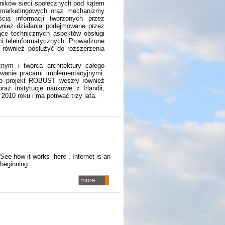
ników sieci społecznych pod kątem
ń marketingowych oraz mechanizmy
cią informacji tworzonych przez
wnież działania podejmowane przez
ące technicznych aspektów obsługi
ci teleinformatycznych. Prowadzone
 również posłużyć do rozszerzenia
nym i twórcą architektury całego
owanie pracami implementacyjnymi.
go projekt ROBUST weszły również
z instytucje naukowe z Irlandii,
e 2010 roku i ma potrwać trzy lata.
 See how it works here . Internet is an
beginning...
more