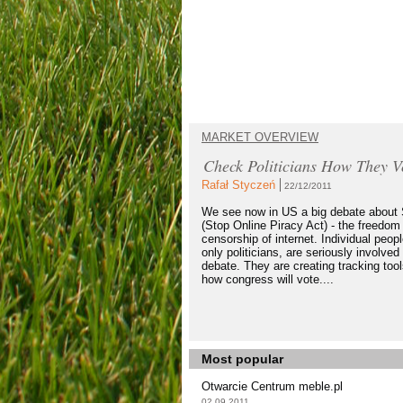
MARKET OVERVIEW
Check Politicians How They V
Rafał Styczeń
22/12/2011
We see now in US a big debate abou
(Stop Online Piracy Act) - the freedom
censorship of internet. Individual peopl
only politicians, are seriously involved 
debate. They are creating tracking too
how congress will vote....
Most popular
Otwarcie Centrum meble.pl
02.09.2011