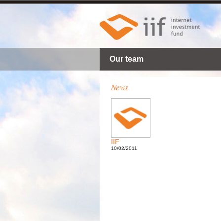
Our team
News
IIF
10/02/2011