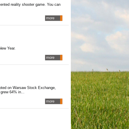
mented reality shooter game. You can
more
New Year.
more
quoted on Warsaw Stock Exchange,
 grew 64% in...
more