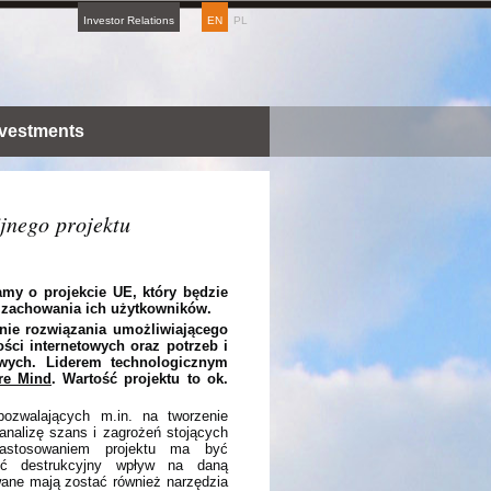
Investor Relations
EN
PL
nvestments
jnego projektu
my o projekcie UE, który będzie
 zachowania ich użytkowników.
enie rozwiązania umożliwiającego
ści internetowych oraz potrzeb i
owych. Liderem technologicznym
re Mind
. Wartość projektu to ok.
pozwalających m.in. na tworzenie
nalizę szans i zagrożeń stojących
zastosowaniem projektu ma być
eć destrukcyjny wpływ na daną
ne mają zostać również narzędzia