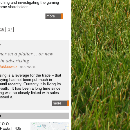
rching and investigating the gaming
ame shareholder...
more
16
17
S
er on a platter… or new
 in advertising
Juśkiewicz
01/07/2011
ing is a leverage for the trade – that
aying had not been put much in
until recently. Currently it is living its
outh. It has been a long time since
ing was so closely linked with sales.
ssed a...
more
t
Z O.O.
 Pawła II 43b