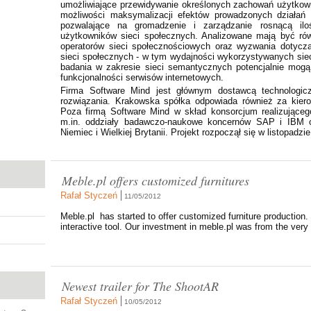
umożliwiające przewidywanie określonych zachowań użytkow
możliwości maksymalizacji efektów prowadzonych działa
pozwalające na gromadzenie i zarządzanie rosnącą iloś
użytkowników sieci społecznych. Analizowane mają być ró
operatorów sieci społecznościowych oraz wyzwania dotycz
sieci społecznych - w tym wydajności wykorzystywanych sie
badania w zakresie sieci semantycznych potencjalnie mogą
funkcjonalności serwisów internetowych.
Firma Software Mind jest głównym dostawcą technologicz
rozwiązania. Krakowska spółka odpowiada również za kier
Poza firmą Software Mind w skład konsorcjum realizujące
m.in. oddziały badawczo-naukowe koncernów SAP i IBM ora
Niemiec i Wielkiej Brytanii. Projekt rozpoczął się w listopadzi
Meble.pl offers customized furnitures
Rafał Styczeń
11/05/2012
Meble.pl has started to offer customized furniture production.
interactive tool. Our investment in meble.pl was from the very 
Newest trailer for The ShootAR
Rafał Styczeń
10/05/2012