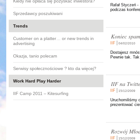
Kiedy nie opłaca się pozyskać inwestora?
Rafał Styczeń -
podczas konfere
Sprzedawcy poszukiwani
Trends
Koniec spam
Customer on a platter… or new trends in
IIF
advertising
04/02/2010
Dostajesz mnóst
Okazja, tanio polecam
Pewnie tak. Tak
Serwisy społecznościowe ? kto da więcej?
Work Hard Play Harder
IIF na Twitt
IIF
15/12/2009
IIF Camp 2011 – Kitesurfing
Uruchomiliśmy d
prezentować cie
Rozwój Młod
IIF
15/12/2009