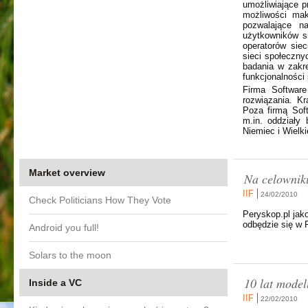
umożliwiające 
możliwości mak
pozwalające na
użytkowników s
operatorów sie
sieci społeczny
badania w zakr
funkcjonalności
Firma Software
rozwiązania. K
Poza firmą Sof
m.in. oddziały
Niemiec i Wielki
Market overview
Na celownik
IIF
24/02/2010
Check Politicians How They Vote
Peryskop.pl jako
odbędzie się w 
Android you full!
Solars to the moon
10 lat model
Inside a VC
IIF
22/02/2010