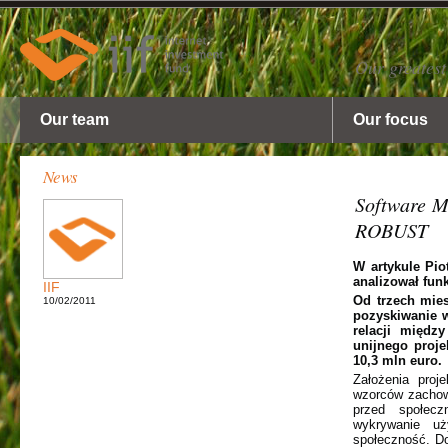
Our greatest
Our team
Our focus
News
Software M
ROBUST
W artykule Pi
analizował fun
IIF
Od trzech mies
10/02/2011
pozyskiwanie w
relacji międz
unijnego proj
10,3 mln euro.
Założenia proj
wzorców zachow
przed społecz
wykrywanie uż
społeczność. D