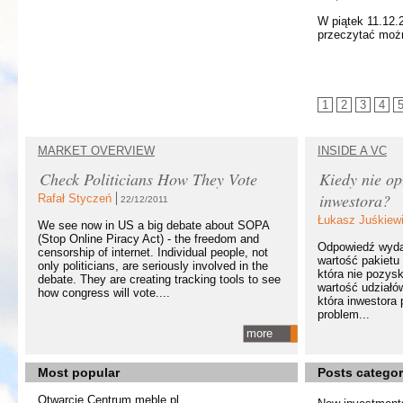
W piątek 11.12.
przeczytać możn
1
2
3
4
MARKET OVERVIEW
INSIDE A VC
Check Politicians How They Vote
Kiedy nie op
inwestora?
Rafał Styczeń
22/12/2011
Łukasz Juśkiew
We see now in US a big debate about SOPA
(Stop Online Piracy Act) - the freedom and
Odpowiedź wydaj
censorship of internet. Individual people, not
wartość pakietu 
only politicians, are seriously involved in the
która nie pozysk
debate. They are creating tracking tools to see
wartość udziałó
how congress will vote....
która inwestora
problem...
more
Most popular
Posts categor
Otwarcie Centrum meble.pl