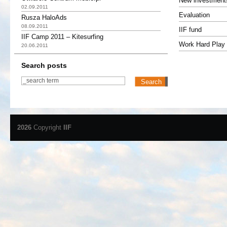
New investment
02.09.2011
Evaluation
Rusza HaloAds
08.09.2011
IIF fund
IIF Camp 2011 – Kitesurfing
Work Hard Play 
20.06.2011
Search posts
2026
Copyright
IIF