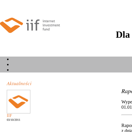
Dla
Aktualności
Rapo
Wypeł
01.01
IIF
03/10/2011
Rapor
z dni