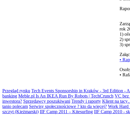
Rapor
Zarzą
rok 2
1) oś
2) sp
3) sp
Załąc
• Rap
Osoby
• Raf
Przegląd rynku
Tech Events Sponsorship in Kraków - 3rd Edition - 
banking
Meble.pl Is An IKEA Run By Robots | TechCrunch
VC bez 
inwestora?
Sprzedawcy poszukiwani
Trendy i raporty
Klient na tacy
tanio polecam
Serwisy społecznościowe ? kto da więcej?
Work Hard 
szczyt (Kieżmarski)
IIF Camp 2011 – Kitesurfing
IIF Camp 2010 - ski