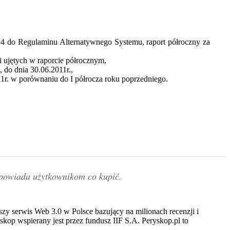
r 4 do Regulaminu Alternatywnego Systemu, raport półroczny za
i ujętych w raporcie półrocznym,
, do dnia 30.06.2011r.,
11r. w porównaniu do I półrocza roku poprzedniego.
owiada użytkownikom co kupić.
zy serwis Web 3.0 w Polsce bazujący na milionach recenzji i
yskop wspierany jest przez fundusz IIF S.A. Peryskop.pl to