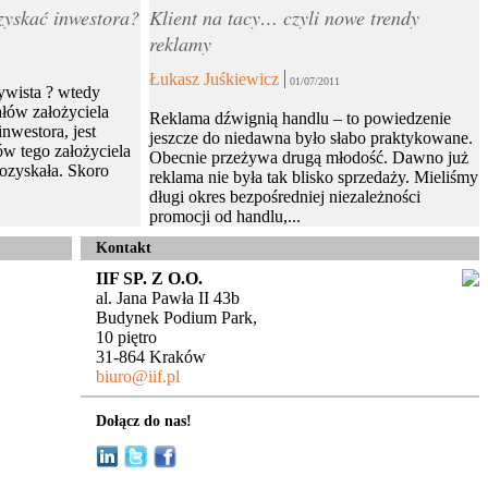
zyskać inwestora?
Klient na tacy… czyli nowe trendy
reklamy
1
Łukasz Juśkiewicz
01/07/2011
ywista ? wtedy
ałów założyciela
Reklama dźwignią handlu – to powiedzenie
inwestora, jest
jeszcze do niedawna było słabo praktykowane.
ów tego założyciela
Obecnie przeżywa drugą młodość. Dawno już
pozyskała. Skoro
reklama nie była tak blisko sprzedaży. Mieliśmy
długi okres bezpośredniej niezależności
promocji od handlu,...
Kontakt
IIF SP. Z O.O.
al. Jana Pawła II 43b
Budynek Podium Park,
10 piętro
31-864 Kraków
biuro@iif.pl
Dołącz do nas!