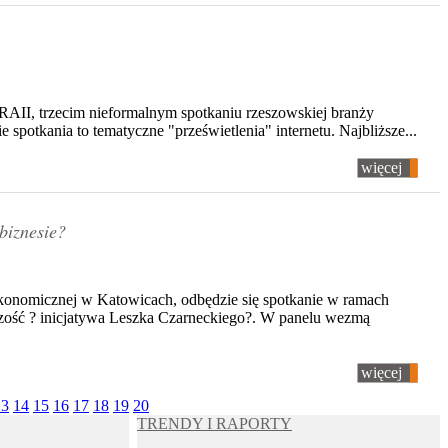
XRAII, trzecim nieformalnym spotkaniu rzeszowskiej branży
 spotkania to tematyczne "prześwietlenia" internetu. Najbliższe...
więcej
biznesie?
onomicznej w Katowicach, odbędzie się spotkanie w ramach
zość ? inicjatywa Leszka Czarneckiego?. W panelu wezmą
więcej
13
14
15
16
17
18
19
20
TRENDY I RAPORTY