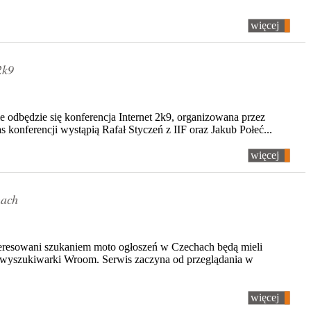
więcej
2k9
 odbędzie się konferencja Internet 2k9, organizowana przez
s konferencji wystąpią Rafał Styczeń z IIF oraz Jakub Połeć...
więcej
hach
teresowani szukaniem moto ogłoszeń w Czechach będą mieli
 wyszukiwarki Wroom. Serwis zaczyna od przeglądania w
więcej