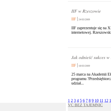
IIF w Rzeszowie
IIF
24/03/2009
IIF zaprezentuje się na 
internetowej. Rzeszowskie
Jak odnieść sukces w 
IIF
18/03/2009
25 marca na Akademii Ek
programu ?Przedsiębiorc
udział...
1
2
3
4
5
6
7
8
9
10
11
12
VC BEZ TAJEMNIC