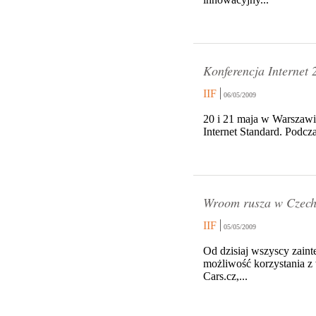
Konferencja Internet 
IIF
06/05/2009
20 i 21 maja w Warszawie
Internet Standard. Podcza
Wroom rusza w Czec
IIF
05/05/2009
Od dzisiaj wszyscy zain
możliwość korzystania z
Cars.cz,...