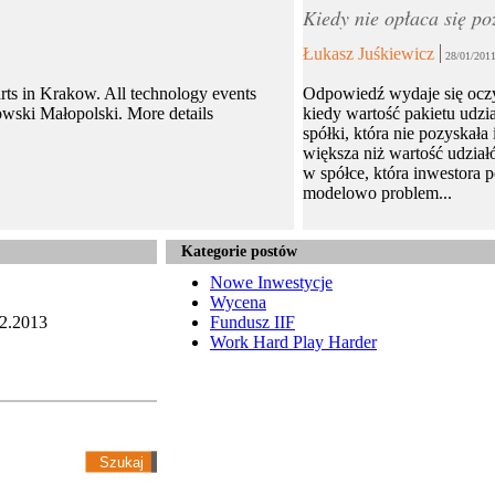
Kiedy nie opłaca się po
Łukasz Juśkiewicz
28/01/201
arts in Krakow. All technology events
Odpowiedź wydaje się ocz
owski Małopolski. More details
kiedy wartość pakietu udzi
spółki, która nie pozyskała 
większa niż wartość udział
w spółce, która inwestora 
modelowo problem...
Kategorie postów
Nowe Inwestycje
Wycena
2.2013
Fundusz IIF
Work Hard Play Harder