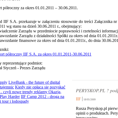
t półroczny za okres 01.01.2011 – 30.06.2011.
d IIF S.A. przekazuje w załączeniu stosownie do treści Załącznika n
011 wg stanu na dzień 30.06.2011 r., obejmujący:
wiadczenie Zarządu w przedmiocie poprawności i rzetelności informacj
rawozdanie Zarządu z działalności Spółki za okres od dnia 01.01.2011r.
rawozdanie finansowe za okres od dnia 01.01.2011r., do dnia 30.06.20
zniki:
ort półroczny IIF S.A. za okres 01.01.2011-30.06.2011
 reprezentujące podmiot:
ał Styczeń - Prezes Zarządu
Apply
LiveBank - the future of digital
tajemnic
Kiedy nie opłaca się pozyskać
PERYSKOP.PL ? podp
… czyli nowe trendy reklamy
Okazja,
Play Harder
IIF Camp 2012 - droga na
IIF
18/05/2009
 tour i lodospady
Rusza Peryskop.pl pierws
opinii o produktach. Per
innowacyjny...