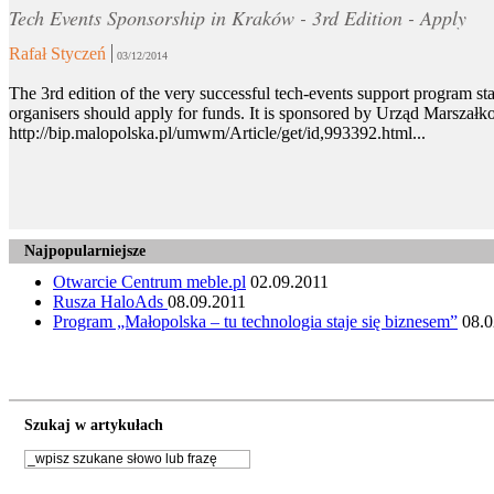
Tech Events Sponsorship in Kraków - 3rd Edition - Apply
Rafał Styczeń
03/12/2014
The 3rd edition of the very successful tech-events support program st
organisers should apply for funds. It is sponsored by Urząd Marszałk
http://bip.malopolska.pl/umwm/Article/get/id,993392.html...
Najpopularniejsze
Otwarcie Centrum meble.pl
02.09.2011
Rusza HaloAds
08.09.2011
Program „Małopolska – tu technologia staje się biznesem”
08.0
Szukaj w artykułach