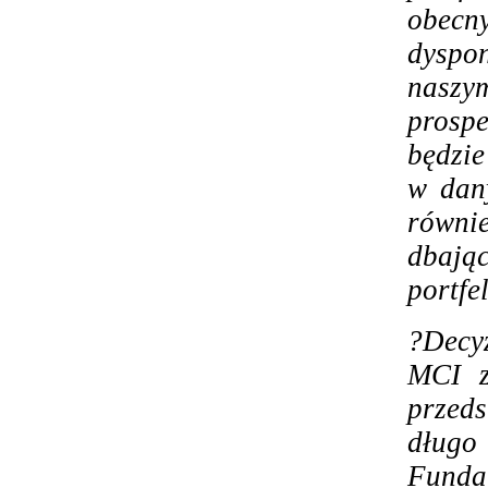
obecny
dyspo
naszy
prospe
będzie
w dan
równi
dbają
portfe
?Decy
MCI z
przed
dług
Funda