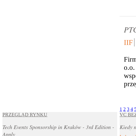
PTC
IIF
Firm
o.o
wspó
przej
1
2
3
4
PRZEGLĄD RYNKU
VC BE
Tech Events Sponsorship in Kraków - 3rd Edition -
Kiedy n
Apply