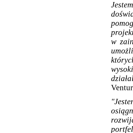
Jest
doświa
pomogą
proje
w zain
umożl
któryc
wyso
dział
Ventu
"Jes
osiąg
rozwi
portfe