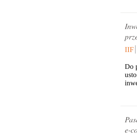
Inw
prz
IIF
Do p
usto
inwe
Pas
e-c