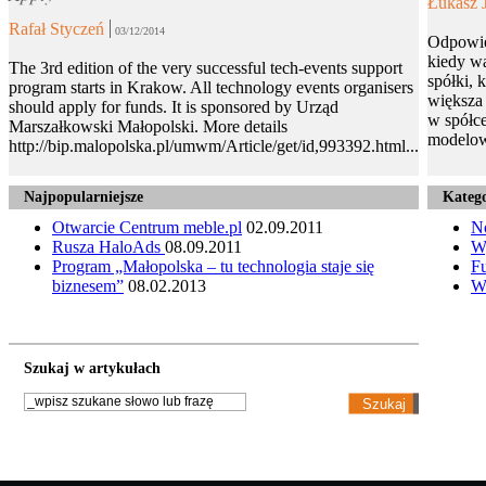
Łukasz 
Rafał Styczeń
03/12/2014
Odpowie
kiedy wa
The 3rd edition of the very successful tech-events support
spółki, 
program starts in Krakow. All technology events organisers
większa 
should apply for funds. It is sponsored by Urząd
w spółce
Marszałkowski Małopolski. More details
modelow
http://bip.malopolska.pl/umwm/Article/get/id,993392.html...
Najpopularniejsze
Katego
Otwarcie Centrum meble.pl
02.09.2011
N
Rusza HaloAds
08.09.2011
W
Program „Małopolska – tu technologia staje się
Fu
biznesem”
08.02.2013
W
Szukaj w artykułach