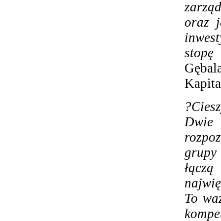
zarzą
oraz j
inwes
stopę 
Gęba
Kapit
?Ciesz
Dwie 
rozpo
grupy
łączą
najwię
To waż
kompe