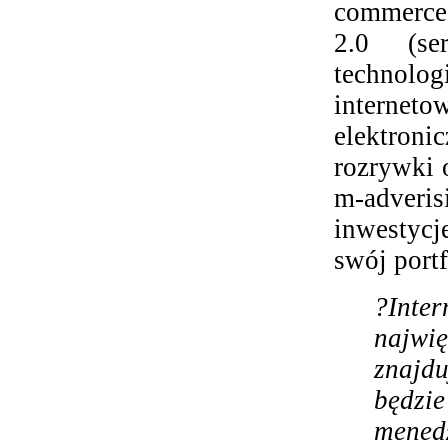
commerce 
2.0 (ser
technol
interneto
elektron
rozrywki 
m-adveri
inwestyc
swój port
?Inte
najwi
znajdu
będzi
mened