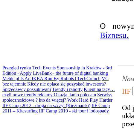
O nowym
Biznesu.
Przegląd rynku
Tech Events Sponsorship in Kraków - 3rd
Edition - Apply
LiveBank - the future of digital banking
Now
Meble.pl Is An IKEA Run By Robots | TechCrunch
VC
bez tajemnic
Kiedy nie opłaca się pozyskać inwestora?
Sprzedawcy poszukiwani
Trendy i raporty
Klient na tacy…
IIF
czyli nowe trendy reklamy
Okazja, tanio polecam
Serwisy
społecznościowe ? kto da więcej?
Work Hard Play Harder
IIF Camp 2012 - droga na szczyt (Kieżmarski)
IIF Camp
Od 
2011 – Kitesurfing
IIF Camp 2010 - ski tour i lodospady
ukł
prze