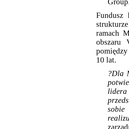
Group
Fundusz I
struktur
ramach MC
obszaru 
pomiędzy 
10 lat.
?Dla 
potwi
lider
przeds
sobie
realiz
zarzą