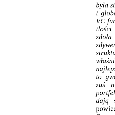
była s
i glo
VC fun
ilości
zdoła
zdywe
struk
właśni
najlep
to gwa
zaś n
portfe
dają 
powie