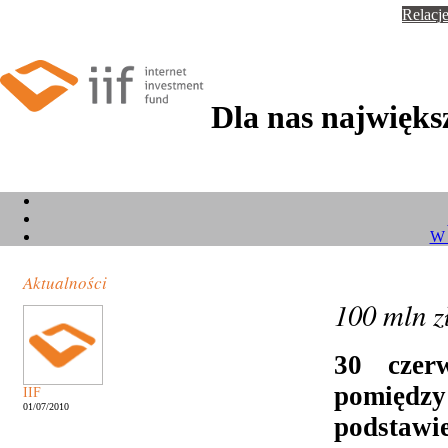
Relacje
Dla nas największ
W 
Aktualności
100 mln z
30 czer
pomięd
IIF
01/07/2010
podstawie