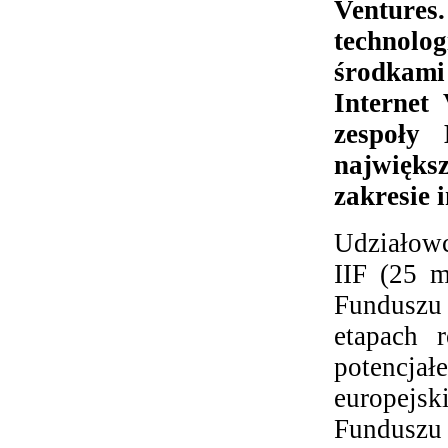
Ventures
technol
środkami
Internet
zespoły
najwięks
zakresie 
Udziałow
IIF (25 
Funduszu 
etapach 
potencj
europejsk
Funduszu 