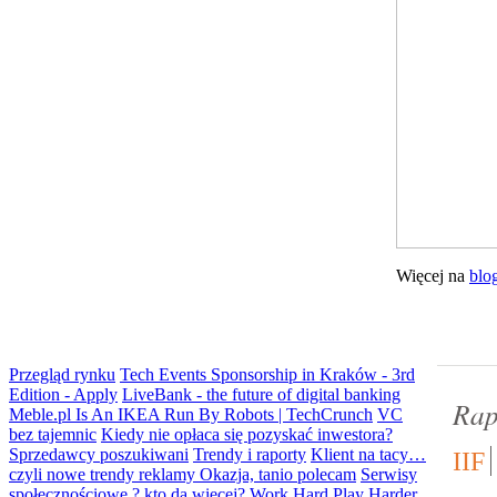
Więcej na
blo
Przegląd rynku
Tech Events Sponsorship in Kraków - 3rd
Edition - Apply
LiveBank - the future of digital banking
Rap
Meble.pl Is An IKEA Run By Robots | TechCrunch
VC
bez tajemnic
Kiedy nie opłaca się pozyskać inwestora?
Sprzedawcy poszukiwani
Trendy i raporty
Klient na tacy…
IIF
czyli nowe trendy reklamy
Okazja, tanio polecam
Serwisy
społecznościowe ? kto da więcej?
Work Hard Play Harder