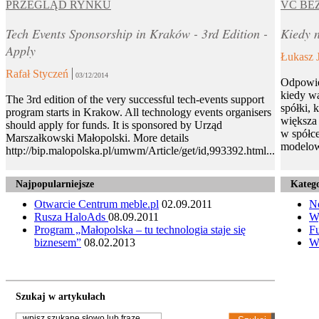
PRZEGLĄD RYNKU
VC BE
Tech Events Sponsorship in Kraków - 3rd Edition -
Kiedy n
Apply
Łukasz 
Rafał Styczeń
03/12/2014
Odpowie
kiedy wa
The 3rd edition of the very successful tech-events support
spółki, 
program starts in Krakow. All technology events organisers
większa 
should apply for funds. It is sponsored by Urząd
w spółce
Marszałkowski Małopolski. More details
modelow
http://bip.malopolska.pl/umwm/Article/get/id,993392.html...
Najpopularniejsze
Katego
Otwarcie Centrum meble.pl
02.09.2011
N
Rusza HaloAds
08.09.2011
W
Program „Małopolska – tu technologia staje się
Fu
biznesem”
08.02.2013
W
Szukaj w artykułach