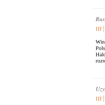
Rus
IIF
Win
Pol
Halo
rozw
Uzy
IIF