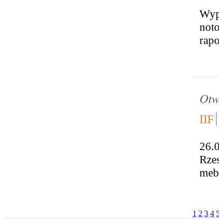
Wype
noto
rapo
Otw
IIF
26.
Rzes
mebl
1
2
3
4