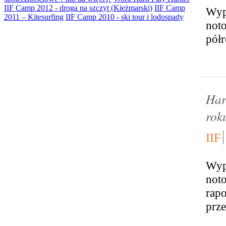
IIF Camp 2012 - droga na szczyt (Kieżmarski)
IIF Camp
Wype
2011 – Kitesurfing
IIF Camp 2010 - ski tour i lodospady
noto
półr
Har
rok
IIF
Wype
noto
rap
prze