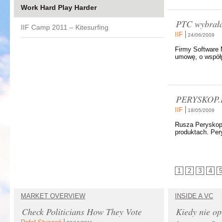
Work Hard Play Harder
PTC wybrała
IIF Camp 2011 – Kitesurfing
IIF
24/06/2009
Firmy Software 
umowę, o współp
PERYSKOP.PL
IIF
18/05/2009
Rusza Peryskop.
produktach. Per
1
2
3
4
MARKET OVERVIEW
INSIDE A VC
Check Politicians How They Vote
Kiedy nie op