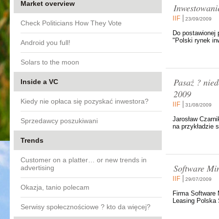
Market overview
Inwestowanie
IIF
23/09/2009
Check Politicians How They Vote
Do postawionej p
"Polski rynek in
Android you full!
Solars to the moon
Pasaż ? nie
Inside a VC
2009
Kiedy nie opłaca się pozyskać inwestora?
IIF
31/08/2009
Jarosław Czarni
Sprzedawcy poszukiwani
na przykładzie 
Trends
Customer on a platter… or new trends in
Software Min
advertising
IIF
29/07/2009
Okazja, tanio polecam
Firma Software 
Leasing Polska 
Serwisy społecznościowe ? kto da więcej?