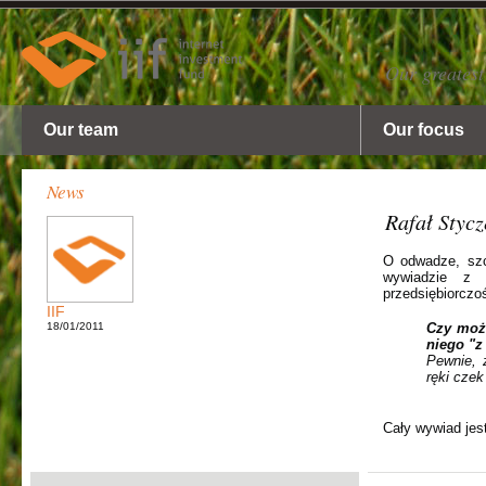
Our greatest
Our team
Our focus
News
Rafał Styc
O odwadze, szc
wywiadzie z
przedsiębiorczo
IIF
18/01/2011
Czy moż
niego "z
Pewnie, 
ręki czek
Cały wywiad jes