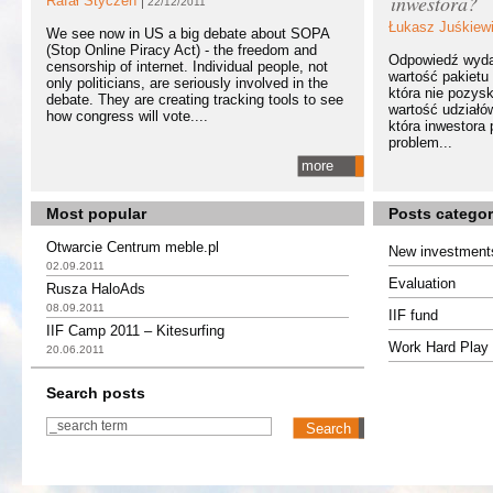
inwestora?
Rafał Styczeń
22/12/2011
Łukasz Juśkiew
We see now in US a big debate about SOPA
(Stop Online Piracy Act) - the freedom and
Odpowiedź wydaj
censorship of internet. Individual people, not
wartość pakietu 
only politicians, are seriously involved in the
która nie pozysk
debate. They are creating tracking tools to see
wartość udziałó
how congress will vote....
która inwestora
problem...
more
Most popular
Posts categor
Otwarcie Centrum meble.pl
New investment
02.09.2011
Evaluation
Rusza HaloAds
08.09.2011
IIF fund
IIF Camp 2011 – Kitesurfing
Work Hard Play 
20.06.2011
Search posts