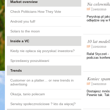
Market overview
Na celownik
IIF
24/02/2010
Check Politicians How They Vote
Peryskop.pl jako
odbędzie się w 
Android you full!
Solars to the moon
10 lat model
Inside a VC
IIF
22/02/2010
Kiedy nie opłaca się pozyskać inwestora?
Rafał Styczeń -
podczas konfere
Sprzedawcy poszukiwani
Trends
Koniec spam
Customer on a platter… or new trends in
IIF
advertising
04/02/2010
Dostajesz mnóst
Okazja, tanio polecam
Pewnie tak. Tak
Serwisy społecznościowe ? kto da więcej?