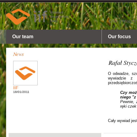
Our greatest
Our team
Our focus
News
Rafał Styc
O odwadze, szc
wywiadzie z
przedsiębiorczo
IIF
18/01/2011
Czy moż
niego "z
Pewnie, 
ręki czek
Cały wywiad jes