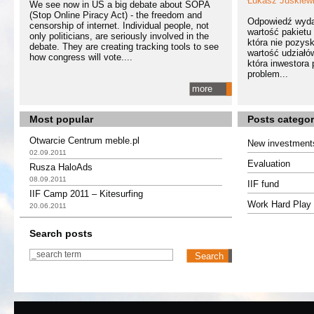
Łukasz Juśkiew
We see now in US a big debate about SOPA
(Stop Online Piracy Act) - the freedom and
Odpowiedź wydaj
censorship of internet. Individual people, not
wartość pakietu 
only politicians, are seriously involved in the
która nie pozysk
debate. They are creating tracking tools to see
wartość udziałó
how congress will vote....
która inwestora
problem...
more
Most popular
Posts categor
Otwarcie Centrum meble.pl
New investment
02.09.2011
Evaluation
Rusza HaloAds
08.09.2011
IIF fund
IIF Camp 2011 – Kitesurfing
Work Hard Play 
20.06.2011
Search posts