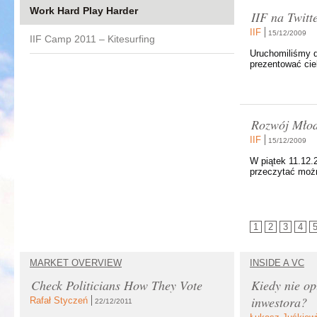
Work Hard Play Harder
IIF na Twitt
IIF
15/12/2009
IIF Camp 2011 – Kitesurfing
Uruchomiliśmy d
prezentować cie
Rozwój Młod
IIF
15/12/2009
W piątek 11.12.
przeczytać możn
1
2
3
4
MARKET OVERVIEW
INSIDE A VC
Check Politicians How They Vote
Kiedy nie op
inwestora?
Rafał Styczeń
22/12/2011