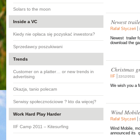
Solars to the moon
Newest trail
Inside a VC
Rafał Styczeń
Kiedy nie opłaca się pozyskać inwestora?
Newest trailer 
download the ga
Sprzedawcy poszukiwani
Trends
Christmas gr
Customer on a platter… or new trends in
IIF
advertising
22/12/2011
We wish you a M
Okazja, tanio polecam
Serwisy społecznościowe ? kto da więcej?
Wind Mobile 
Work Hard Play Harder
Rafał Styczeń
IIF Camp 2011 – Kitesurfing
Wind Mobile, mo
announced its qu