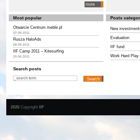
more
Most popular
Posts categor
Otwarcie Centrum meble.pl
New investment
02.09.2011
Evaluation
Rusza HaloAds
08.09.2011
IIF fund
IIF Camp 2011 – Kitesurfing
Work Hard Play 
20.06.2011
Search posts
2026
Copyright
IIF