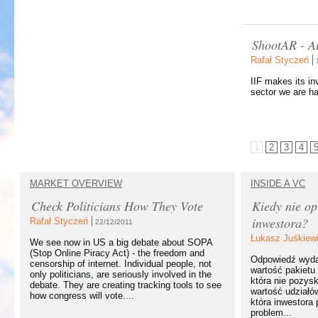
ShootAR - A
Rafał Styczeń
IIF makes its in
sector we are h
1
2
3
4
MARKET OVERVIEW
INSIDE A VC
Check Politicians How They Vote
Kiedy nie op
inwestora?
Rafał Styczeń
22/12/2011
Łukasz Juśkiew
We see now in US a big debate about SOPA
(Stop Online Piracy Act) - the freedom and
Odpowiedź wydaj
censorship of internet. Individual people, not
wartość pakietu 
only politicians, are seriously involved in the
która nie pozysk
debate. They are creating tracking tools to see
wartość udziałó
how congress will vote....
która inwestora
problem...