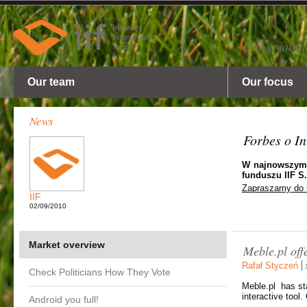
Our greatest
Our team
Our focus
News
Forbes o In
W najnowszym 
funduszu IIF S.
Zapraszamy do l
IIF
02/09/2010
Market overview
Meble.pl off
Rafał Styczeń
Check Politicians How They Vote
Meble.pl has sta
interactive tool
Android you full!