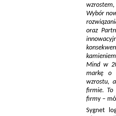
wzrostem, 
Wybór nowe
rozwiązani
oraz Partn
innowacyjn
konsekwen
kamieniem
Mind w 20
markę o n
wzrostu, 
firmie. To
firm
y – mó
Sygnet lo