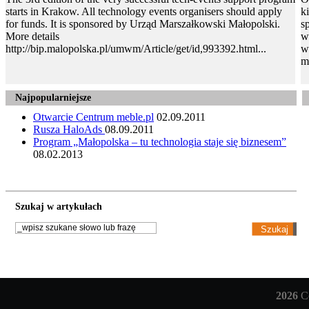
starts in Krakow. All technology events organisers should apply
k
for funds. It is sponsored by Urząd Marszałkowski Małopolski.
s
More details
w
http://bip.malopolska.pl/umwm/Article/get/id,993392.html...
w
m
Najpopularniejsze
Otwarcie Centrum meble.pl
02.09.2011
Rusza HaloAds
08.09.2011
Program „Małopolska – tu technologia staje się biznesem”
08.02.2013
Szukaj w artykułach
2026
Co