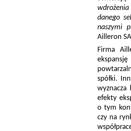
wdrożenia 
danego sek
naszymi p
Ailleron SA
Firma Ail
ekspansję 
powtarzal
spółki. In
wyznacza k
efekty eks
o tym kont
czy na ryn
współprace