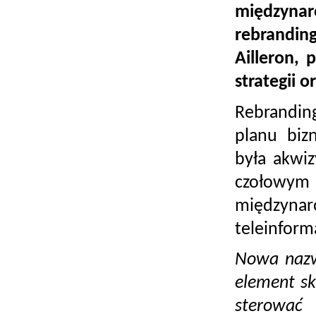
międzyna
rebrandin
Ailleron,
strategii 
Rebrandin
planu biz
była akwiz
czołowym 
międzynaro
teleinform
Nowa nazwa
element sk
sterować 