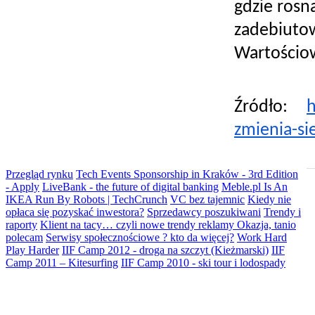
gdzie rosn
zadebiut
Wartościo
Źródło: 
h
zmienia-s
Przegląd rynku
Tech Events Sponsorship in Kraków - 3rd Edition
- Apply
LiveBank - the future of digital banking
Meble.pl Is An
IKEA Run By Robots | TechCrunch
VC bez tajemnic
Kiedy nie
opłaca się pozyskać inwestora?
Sprzedawcy poszukiwani
Trendy i
raporty
Klient na tacy… czyli nowe trendy reklamy
Okazja, tanio
polecam
Serwisy społecznościowe ? kto da więcej?
Work Hard
Play Harder
IIF Camp 2012 - droga na szczyt (Kieżmarski)
IIF
Camp 2011 – Kitesurfing
IIF Camp 2010 - ski tour i lodospady