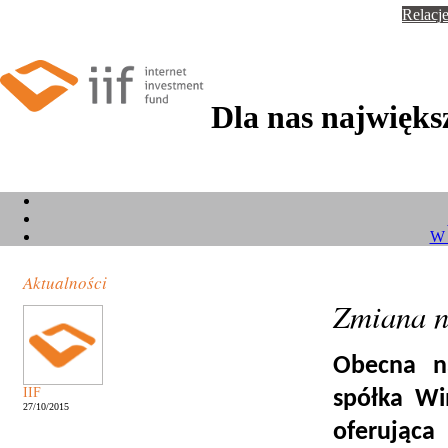
Relacje
Dla nas największ
W 
Aktualności
Zmiana n
Obecna na
IIF
spółka Wi
27/10/2015
oferując