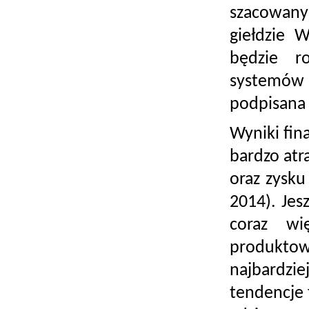
szacowany
giełdzie 
będzie r
systemów 
podpisana n
Wyniki fin
bardzo atr
oraz zysku
2014). Jesz
coraz wi
produktow
najbardzi
tendencje 