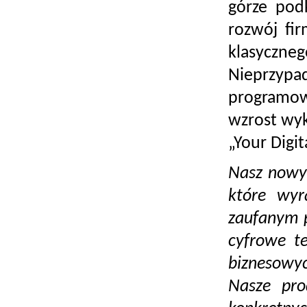
górze podk
rozwój fir
klasyczneg
Nieprzyp
programowa
wzrost wyk
„Your Digit
Nasz nowy 
które wyr
zaufanym p
cyfrowe te
biznesowy
Nasze pro