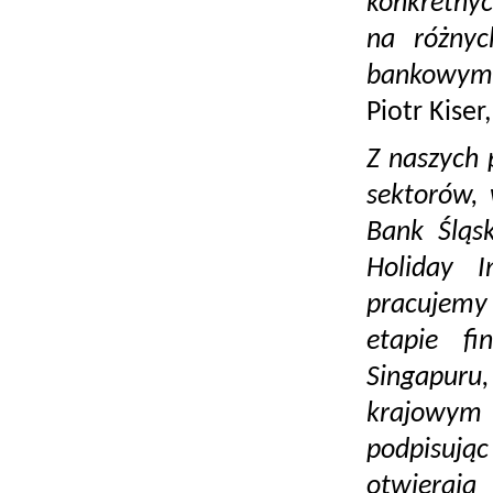
konkretnyc
na różnyc
bankowym 
Piotr Kiser
Z naszych 
sektorów,
Bank Śląs
Holiday I
pracujemy
etapie fi
Singapuru
krajowym
podpisuj
otwierają