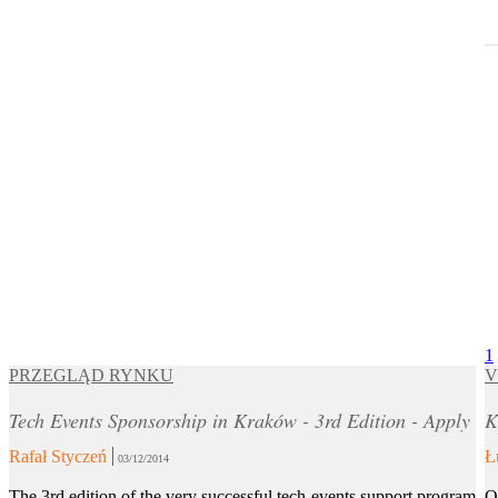
1
PRZEGLĄD RYNKU
V
Tech Events Sponsorship in Kraków - 3rd Edition - Apply
K
Rafał Styczeń
Ł
03/12/2014
The 3rd edition of the very successful tech-events support program
O