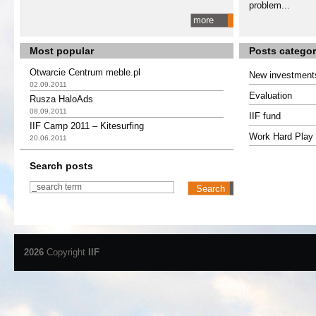
problem...
more
Most popular
Posts categor
Otwarcie Centrum meble.pl
New investment
02.09.2011
Evaluation
Rusza HaloAds
08.09.2011
IIF fund
IIF Camp 2011 – Kitesurfing
Work Hard Play 
20.06.2011
Search posts
2026
Copyright
IIF