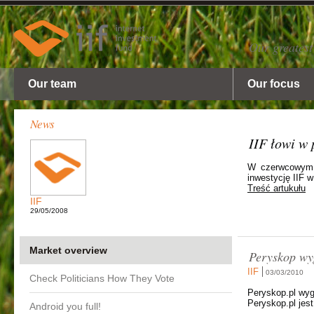
Our greatest
Our team
Our focus
News
IIF łowi w 
W czerwcowym n
inwestycję IIF
Treść artukułu
IIF
29/05/2008
Market overview
Peryskop wy
IIF
03/03/2010
Check Politicians How They Vote
Peryskop.pl wyg
Peryskop.pl jest
Android you full!