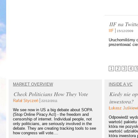
IIF na Twitt
IIF
15/12/2009
Uruchomiliśmy d
prezentować cie
1
2
3
4
MARKET OVERVIEW
INSIDE A VC
Check Politicians How They Vote
Kiedy nie op
inwestora?
Rafał Styczeń
22/12/2011
Łukasz Juśkiew
We see now in US a big debate about SOPA
(Stop Online Piracy Act) - the freedom and
Odpowiedź wydaj
censorship of internet. Individual people, not
wartość pakietu 
only politicians, are seriously involved in the
która nie pozysk
debate. They are creating tracking tools to see
wartość udziałó
how congress will vote....
która inwestora