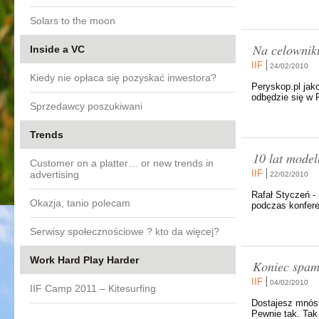
Solars to the moon
Na celownik
Inside a VC
IIF
24/02/2010
Kiedy nie opłaca się pozyskać inwestora?
Peryskop.pl jako
odbędzie się w 
Sprzedawcy poszukiwani
Trends
10 lat model
Customer on a platter… or new trends in
IIF
advertising
22/02/2010
Rafał Styczeń -
Okazja, tanio polecam
podczas konfere
Serwisy społecznościowe ? kto da więcej?
Work Hard Play Harder
Koniec spam
IIF
04/02/2010
IIF Camp 2011 – Kitesurfing
Dostajesz mnóst
Pewnie tak. Tak