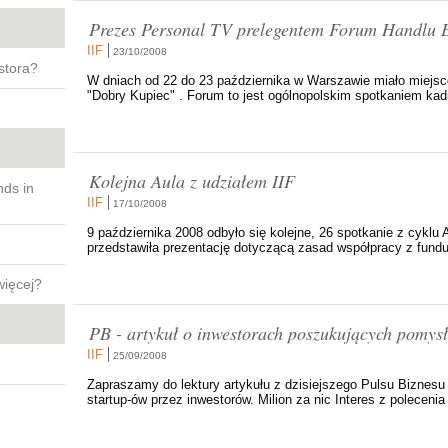
Prezes Personal TV prelegentem Forum Handlu E
IIF
23/10/2008
stora?
W dniach od 22 do 23 października w Warszawie miało miejs
"Dobry Kupiec" . Forum to jest ogólnopolskim spotkaniem kadr
Kolejna Aula z udziałem IIF
nds in
IIF
17/10/2008
9 października 2008 odbyło się kolejne, 26 spotkanie z cykl
przedstawiła prezentację dotyczącą zasad współpracy z fundu
więcej?
PB - artykuł o inwestorach poszukujących pomysł
IIF
25/09/2008
Zapraszamy do lektury artykułu z dzisiejszego Pulsu Bizne
startup-ów przez inwestorów. Milion za nic Interes z polecenia