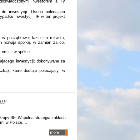
 doświadczonym inwestorem a Ty
do inwestycji. Osoba polecająca
padku inwestycji IIF w ten projekt
a w początkowej fazie ich rozwoju;
m rozwija spółkę, w zamian za co,
j emisji w spółce
,
kającego inwestycji; dokonywane za
zka), które dostaje polecający, w
IIF
rupy IIF. Wspólna strategia zakłada
mi w Polsce....
more