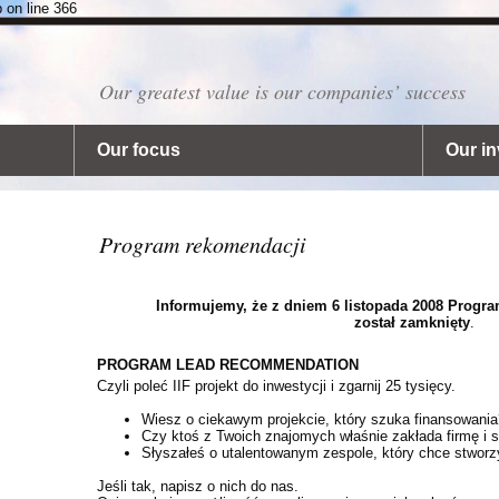
p on line 366
Our greatest value is our companies’ success
Our focus
Our i
Program rekomendacji
Informujemy, że z dniem 6 listopada 2008 Prog
został zamknięty
.
PROGRAM LEAD RECOMMENDATION
Czyli poleć IIF projekt do inwestycji i zgarnij 25 tysięcy.
Wiesz o ciekawym projekcie, który szuka finansowania
Czy ktoś z Twoich znajomych właśnie zakłada firmę i 
Słyszałeś o utalentowanym zespole, który chce stworz
Jeśli tak, napisz o nich do nas.