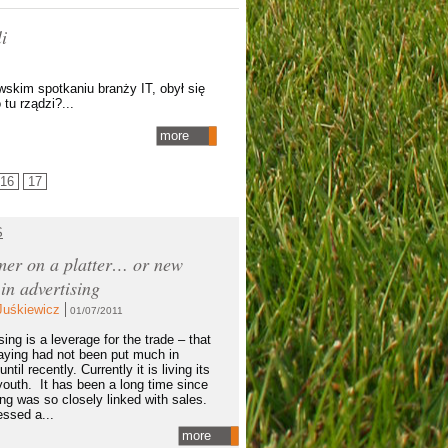
i
wskim spotkaniu branży IT, obył się
tu rządzi?...
more
16
17
S
er on a platter… or new
 in advertising
Juśkiewicz
01/07/2011
ing is a leverage for the trade – that
aying had not been put much in
until recently. Currently it is living its
outh. It has been a long time since
ing was so closely linked with sales.
ssed a...
more