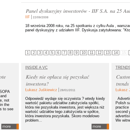
Panel dyskusyjny inwestorów - IIF S.A. na 25 Aul
IIF
22/09/2008
18 września 2008 roku, na 25 spotkaniu z cylku Aula , warsza
panel dyskusyjny z udziałem IIF. Dyskusja zatytułowana: "Kto 
1
2
3
4
5
6
7
8
9
10
11
12
13
14
15
INSIDE A VC
TREND
ote
Kiedy nie opłaca się pozyskać
Custom
inwestora?
trends
Łukasz Juśkiewicz
Łukasz 
28/01/2011
t SOPA
 and
Odpowiedź wydaje się oczywista ? wtedy kiedy
Advertis
e, not
wartość pakietu udziałów założyciela spółki,
Polish s
in the
która nie pozyskała inwestora, jest większa niż
practice 
ls to see
wartość udziałów tego założyciela w spółce,
second y
która inwestora pozyskała. Skoro modelowo
advertis
problem...
We witne
more
more