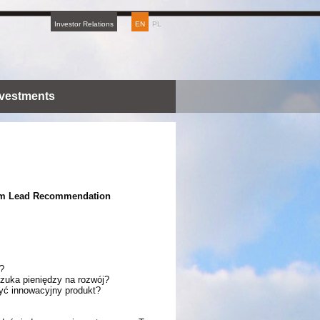
Investor Relations
EN
PL
nvestments
ram Lead Recommendation
?
szuka pieniędzy na rozwój?
yć innowacyjny produkt?