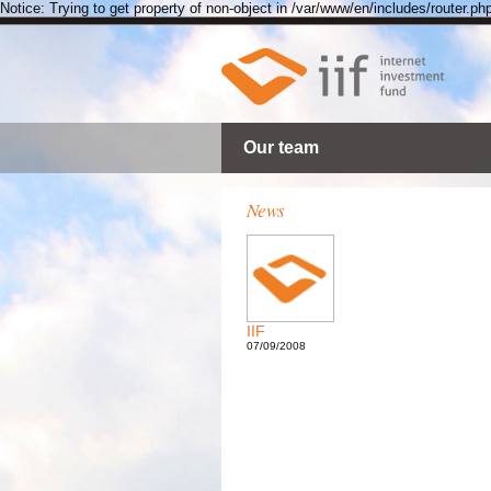
Notice: Trying to get property of non-object in /var/www/en/includes/router.ph
Our team
News
IIF
07/09/2008