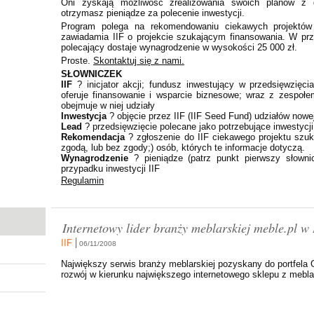
Oni zyskają możliwość zrealizowania swoich planów z
otrzymasz pieniądze za polecenie inwestycji.
Program polega na rekomendowaniu ciekawych projektów 
zawiadamia IIF o projekcie szukającym finansowania. W przy
polecający dostaje wynagrodzenie w wysokości 25 000 zł.
Proste.
Skontaktuj się z nami.
SŁOWNICZEK
IIF
? inicjator akcji; fundusz inwestujący w przedsięwzięci
oferuje finansowanie i wsparcie biznesowe; wraz z zespołe
obejmuje w niej udziały
Inwestycja
? objęcie przez IIF (IIF Seed Fund) udziałów nowe
Lead
? przedsięwzięcie polecane jako potrzebujące inwestycji
Rekomendacja
? zgłoszenie do IIF ciekawego projektu szu
zgodą, lub bez zgody;) osób, których te informacje dotyczą.
Wynagrodzenie
? pieniądze (patrz punkt pierwszy słownic
przypadku inwestycji IIF
Regulamin
Internetowy lider branży meblarskiej meble.pl w 
IIF
06/11/2008
Największy serwis branży meblarskiej pozyskany do portfela G
rozwój w kierunku największego internetowego sklepu z mebla