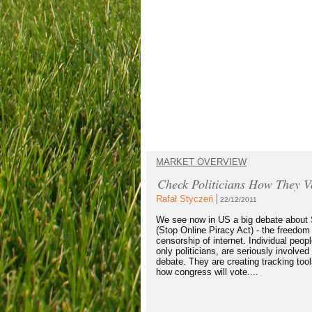
MARKET OVERVIEW
Check Politicians How They V
Rafał Styczeń
22/12/2011
We see now in US a big debate abou
(Stop Online Piracy Act) - the freedom
censorship of internet. Individual peopl
only politicians, are seriously involved 
debate. They are creating tracking too
how congress will vote....