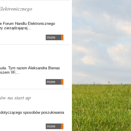
lektronicznego
ce Forum Handlu Elektronicznego
y zarządzającej...
more
u Aula. Tym razem Aleksandra Bienas
szem IIF,...
more
ów na start up
su dotyczącego sposobów poszukiwania
more