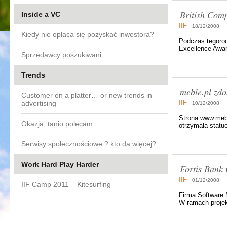
British Com
Inside a VC
IIF
18/12/2008
Kiedy nie opłaca się pozyskać inwestora?
Podczas tegorocz
Excellence Award
Sprzedawcy poszukiwani
Trends
meble.pl zdo
Customer on a platter… or new trends in
IIF
advertising
10/12/2008
Strona www.mebl
Okazja, tanio polecam
otrzymała stat
Serwisy społecznościowe ? kto da więcej?
Work Hard Play Harder
Fortis Bank 
IIF
01/12/2008
IIF Camp 2011 – Kitesurfing
Firma Software 
W ramach projek