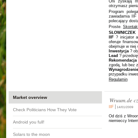
Oni zyskają m
otrzymasz pieni
Program polega
zawiadamia IIF 
polecający dost
Proste.
Skontakt
SŁOWNICZEK
IIF
? inicjator 
oferuje finanso
obejmuje w niej 
Inwestycja
? obj
Lead
? przedsię
Rekomendacj
zgodą, lub bez z
Wynagrodzeni
przypadku inwest
Regulamin
Market overview
Wruum.de cz
IIF
14/01/2009
Check Politicians How They Vote
Od dziś z Wroom
niemieccy Intern
Android you full!
Solars to the moon