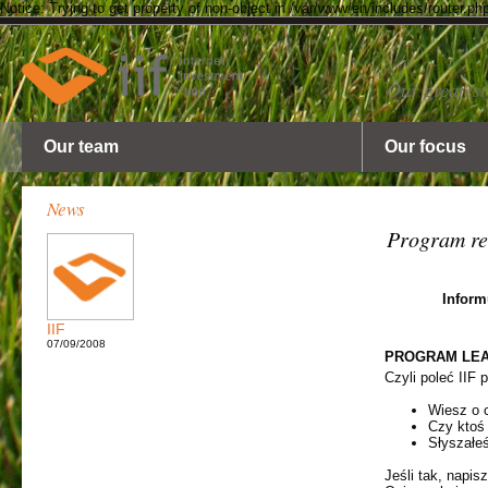
Notice: Trying to get property of non-object in /var/www/en/includes/router.ph
Our greatest
Our team
Our focus
News
Program re
Inform
IIF
07/09/2008
PROGRAM LE
Czyli poleć IIF p
Wiesz o 
Czy ktoś 
Słyszałe
Jeśli tak, napis