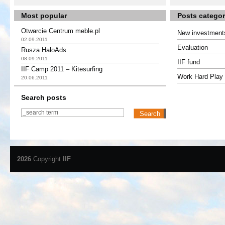
Most popular
Posts categor
Otwarcie Centrum meble.pl
New investment
02.09.2011
Evaluation
Rusza HaloAds
08.09.2011
IIF fund
IIF Camp 2011 – Kitesurfing
Work Hard Play 
20.06.2011
Search posts
2026
Copyright
IIF