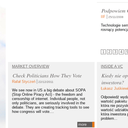
Podpowiem C
IIF
25/11/2008
Technologie sem
rosnący potencja
1
2
3
4
MARKET OVERVIEW
INSIDE A VC
Check Politicians How They Vote
Kiedy nie op
inwestora?
Rafał Styczeń
22/12/2011
Łukasz Juśkiew
We see now in US a big debate about SOPA
(Stop Online Piracy Act) - the freedom and
Odpowiedź wydaj
censorship of internet. Individual people, not
wartość pakietu 
only politicians, are seriously involved in the
która nie pozysk
debate. They are creating tracking tools to see
wartość udziałó
how congress will vote....
która inwestora
problem...
more