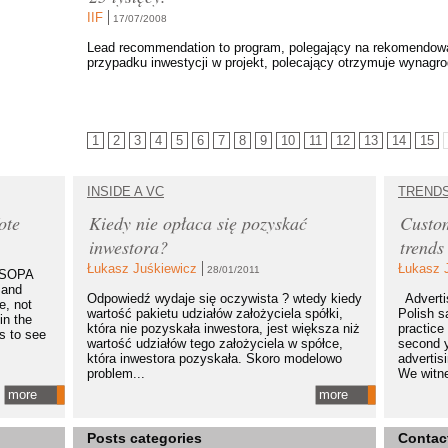
IIF
17/07/2008
Lead recommendation to program, polegający na rekomendowa
przypadku inwestycji w projekt, polecający otrzymuje wynagr
1
2
3
4
5
6
7
8
9
10
11
12
13
14
15
INSIDE A VC
TREND
ote
Kiedy nie opłaca się pozyskać
Custom
inwestora?
trends
Łukasz Juśkiewicz
Łukasz 
28/01/2011
t SOPA
 and
Odpowiedź wydaje się oczywista ? wtedy kiedy
Advertis
e, not
wartość pakietu udziałów założyciela spółki,
Polish s
in the
która nie pozyskała inwestora, jest większa niż
practice 
ls to see
wartość udziałów tego założyciela w spółce,
second y
która inwestora pozyskała. Skoro modelowo
advertis
problem...
We witne
more
more
Posts categories
Contac