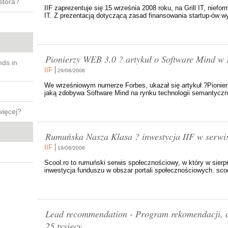
stora?
IIF zaprezentuje się 15 września 2008 roku, na Grill IT, nief
IT. Z prezentacją dotyczącą zasad finansowania startup-ów wy
Pionierzy WEB 3.0 ? artykuł o Software Mind w
nds in
IIF
29/08/2008
We wrześniowym numerze Forbes, ukazał się artykuł ?Pionier
jaką zdobywa Software Mind na rynku technologii semantyczn
więcej?
Rumuńska Nasza Klasa ? inwestycja IIF w serwi
IIF
19/08/2008
Scool.ro to rumuński serwis społecznościowy, w który w sierp
inwestycja funduszu w obszar portali społecznościowych. scool
Lead recommendation - Program rekomendacji, czy
25 tysięcy.