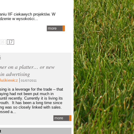
niu IIF ciekawych projektów. W
odzenie w wysokości...
more
16
17
S
er on a platter… or new
 in advertising
Juśkiewicz
01/07/2011
ing is a leverage for the trade – that
aying had not been put much in
until recently. Currently it is living its
outh. It has been a long time since
ing was so closely linked with sales.
ssed a...
more
t