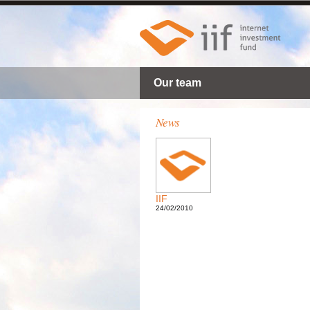
Our team
News
IIF
24/02/2010