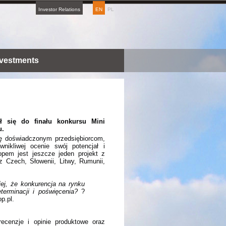
Investor Relations
EN
PL
nvestments
ał się do finału konkursu Mini
u.
ię doświadczonym przedsiębiorcom,
nikliwej ocenie swój potencjał i
opem jest jeszcze jeden projekt z
 Czech, Słowenii, Litwy, Rumunii,
ej, że konkurencja na rynku
terminacji i poświęcenia?
?
p.pl.
ecenzje i opinie produktowe oraz