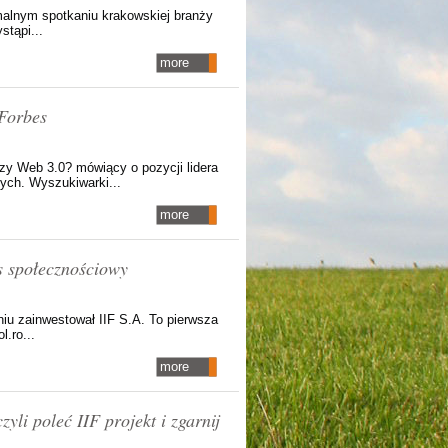
ormalnym spotkaniu krakowskiej branży
stąpi...
more
 Forbes
zy Web 3.0? mówiący o pozycji lidera
ych. Wyszukiwarki...
more
s społecznościowy
niu zainwestował IIF S.A. To pierwsza
.ro...
more
li poleć IIF projekt i zgarnij