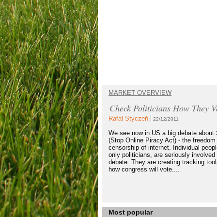
MARKET OVERVIEW
Check Politicians How They V
Rafał Styczeń
22/12/2011
We see now in US a big debate abou
(Stop Online Piracy Act) - the freedom
censorship of internet. Individual peopl
only politicians, are seriously involved 
debate. They are creating tracking too
how congress will vote....
Most popular