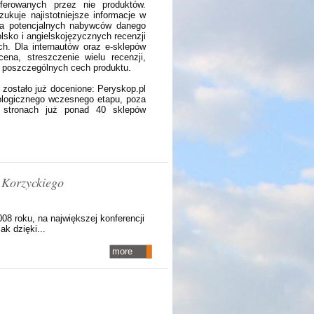
ferowanych przez nie produktów.
ukuje najistotniejsze informacje w
dla potencjalnych nabywców danego
olsko i angielskojęzycznych recenzji
h. Dla internautów oraz e-sklepów
ena, streszczenie wielu recenzji,
t poszczególnych cech produktu.
zostało już docenione: Peryskop.pl
nologicznego wczesnego etapu, poza
 stronach już ponad 40 sklepów
 Korzyckiego
08 roku, na największej konferencji
k dzięki...
more