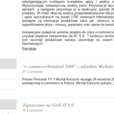
udostępniającym e-sklepom kompletne opisy i analizy o
Wykorzystując semantyczną analizę treści Peryskop.pl wysz
opiniach, a następnie prezentuje je w atrakcyjny sposób 
produktu. W chwili obecnej analiza przeprowadzana jest dla p
i opinii wyszukanych na ponad 1700 serwisach Internetowyc
dostępne są informacje produktowe takie jak: zbiorcza oc
wypunktowane plusy i minusy, parametry oraz opinie na tema
Innowacyjne podejście autorów projektu do sfery e-commerce 
uzyskał wsparcie inwestorskie od IIF S.A. ? funduszu tech
tym recenzje produktowe serwisu prezentuje na swoich
internetowych.
Peryskop
"e-commerceStandard 2008" z udziałem Michała
IIF
04/09/2008
Prezes Personal TV ? Michał Korzycki wystąpi 24 września 20
poświęconej e-commerce w Polsce. Michał Korzycki pokaże, ja
Zapraszamy na Grill IT 8.0
IIF
03/09/2008