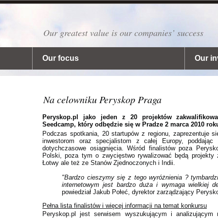
Our greatest value is our companies’ success
Our focus
Our i
Na celowniku Peryskop Praga
Peryskop.pl jako jeden z 20 projektów zakwalifikow
Seedcamp, który odbędzie się w Pradze 2 marca 2010 rok
Podczas spotkania, 20 startupów z regionu, zaprezentuje s
inwestorom oraz specjalistom z całej Europy, poddając w
dotychczasowe osiągnięcia. Wśród finalistów poza Perysk
Polski, poza tym o zwycięstwo rywalizować będą projekty z
Łotwy ale też ze Stanów Zjednoczonych i Indii.
"Bardzo cieszymy się z tego wyróżnienia ? tymbardzi
internetowym jest bardzo duża i wymaga wielkiej de
powiedział Jakub Połeć, dyrektor zarządzający Perysko
Pełna lista finalistów i więcej informacji na temat konkursu
Peryskop.pl jest serwisem wyszukującym i analizującym r