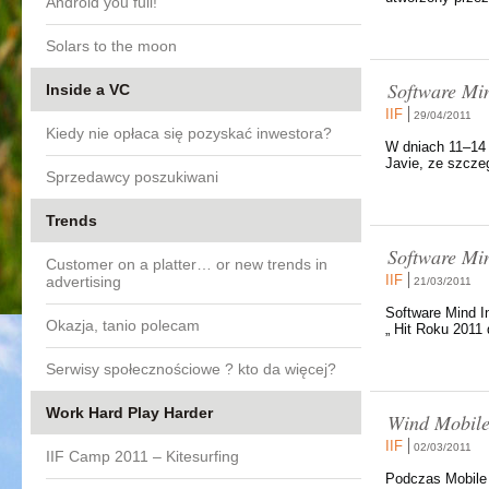
Android you full!
Solars to the moon
Software M
Inside a VC
IIF
29/04/2011
Kiedy nie opłaca się pozyskać inwestora?
W dniach 11–14 
Javie, ze szcze
Sprzedawcy poszukiwani
Trends
Software Mi
Customer on a platter… or new trends in
IIF
advertising
21/03/2011
Software Mind I
Okazja, tanio polecam
„ Hit Roku 2011 
Serwisy społecznościowe ? kto da więcej?
Work Hard Play Harder
Wind Mobile
IIF
02/03/2011
IIF Camp 2011 – Kitesurfing
Podczas Mobile 