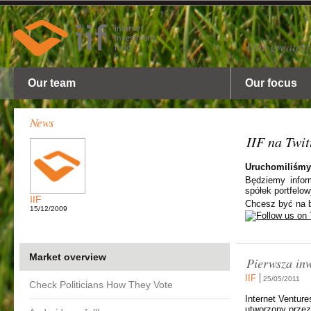
Our greatest
Our team
Our focus
News
IIF na Twit
Uruchomiliśmy
Będziemy info
spółek portfelo
IIF
Chcesz być na b
15/12/2009
Market overview
Pierwsza inw
IIF
25/05/2011
Check Politicians How They Vote
Internet Ventur
utworzony przez