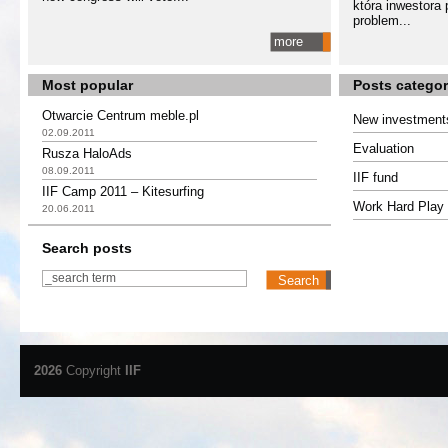
która inwestora
problem...
more
Most popular
Posts categor
Otwarcie Centrum meble.pl
New investment
02.09.2011
Evaluation
Rusza HaloAds
08.09.2011
IIF fund
IIF Camp 2011 – Kitesurfing
Work Hard Play 
20.06.2011
Search posts
2026
Copyright
IIF