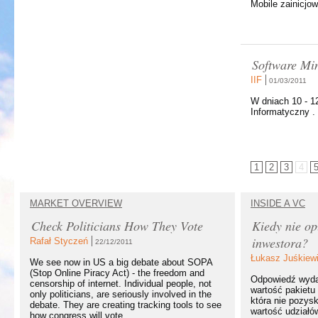
Mobile zainicjo
Software Mi
IIF
01/03/2011
W dniach 10 - 1
Informatyczny .
1
2
3
4
MARKET OVERVIEW
INSIDE A VC
Check Politicians How They Vote
Kiedy nie op
inwestora?
Rafał Styczeń
22/12/2011
Łukasz Juśkiew
We see now in US a big debate about SOPA
(Stop Online Piracy Act) - the freedom and
Odpowiedź wydaj
censorship of internet. Individual people, not
wartość pakietu 
only politicians, are seriously involved in the
która nie pozysk
debate. They are creating tracking tools to see
wartość udziałó
how congress will vote....