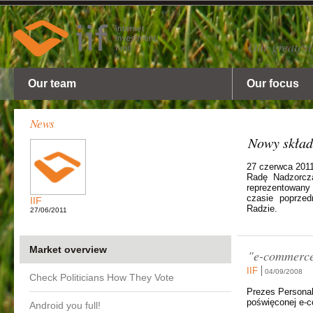
Our greatest
Our team
Our focus
News
Nowy skład
27 czerwca 2011
Radę Nadzorczą
reprezentowany 
czasie poprzed
IIF
Radzie.
27/06/2011
Market overview
"e-commerce
IIF
04/09/2008
Check Politicians How They Vote
Prezes Personal
poświęconej e-c
Android you full!