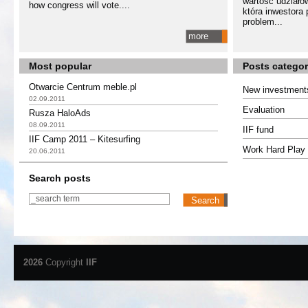
wartość udziałó
how congress will vote....
która inwestora
problem...
more
Most popular
Posts categor
Otwarcie Centrum meble.pl
New investment
02.09.2011
Evaluation
Rusza HaloAds
08.09.2011
IIF fund
IIF Camp 2011 – Kitesurfing
Work Hard Play 
20.06.2011
Search posts
2026
Copyright
IIF