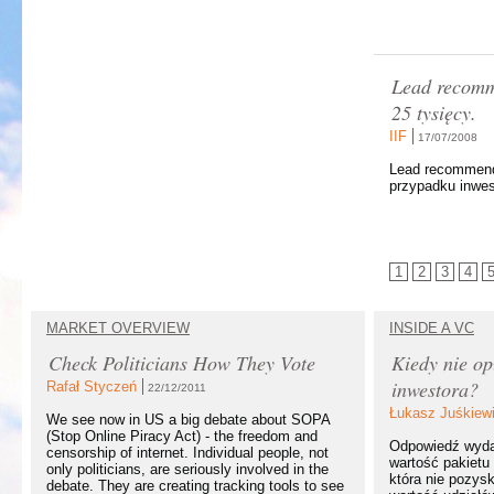
Lead recomme
25 tysięcy.
IIF
17/07/2008
Lead recommenda
przypadku inwes
1
2
3
4
MARKET OVERVIEW
INSIDE A VC
Check Politicians How They Vote
Kiedy nie op
inwestora?
Rafał Styczeń
22/12/2011
Łukasz Juśkiew
We see now in US a big debate about SOPA
(Stop Online Piracy Act) - the freedom and
Odpowiedź wydaj
censorship of internet. Individual people, not
wartość pakietu 
only politicians, are seriously involved in the
która nie pozysk
debate. They are creating tracking tools to see