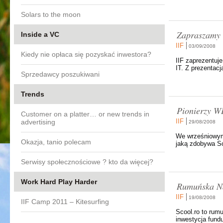
Solars to the moon
Zapraszamy n
Inside a VC
IIF
03/09/2008
Kiedy nie opłaca się pozyskać inwestora?
IIF zaprezentuje
IT. Z prezentac
Sprzedawcy poszukiwani
Trends
Pionierzy W
Customer on a platter… or new trends in
IIF
advertising
29/08/2008
We wrześniowym 
Okazja, tanio polecam
jaką zdobywa So
Serwisy społecznościowe ? kto da więcej?
Work Hard Play Harder
Rumuńska Na
IIF
19/08/2008
IIF Camp 2011 – Kitesurfing
Scool.ro to rum
inwestycja fundu