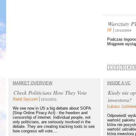
Warsztaty P
IIF
10/10/2009
Podczas tegoro
Mrągowie wystąp
1
2
3
4
MARKET OVERVIEW
INSIDE A VC
Check Politicians How They Vote
Kiedy nie op
inwestora?
Rafał Styczeń
22/12/2011
Łukasz Juśkiew
We see now in US a big debate about SOPA
(Stop Online Piracy Act) - the freedom and
Odpowiedź wydaj
censorship of internet. Individual people, not
wartość pakietu 
only politicians, are seriously involved in the
która nie pozysk
debate. They are creating tracking tools to see
wartość udziałó
how congress will vote....
która inwestora