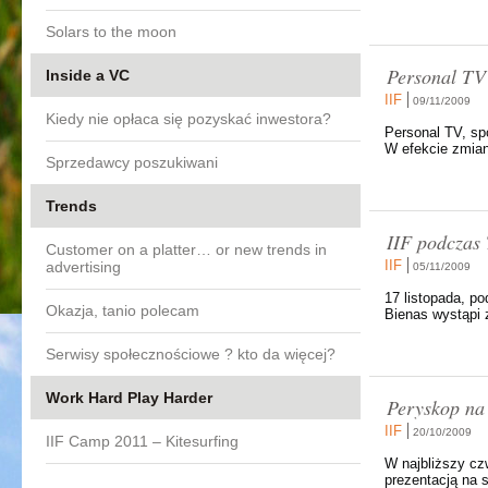
Solars to the moon
Personal TV
Inside a VC
IIF
09/11/2009
Kiedy nie opłaca się pozyskać inwestora?
Personal TV, spó
W efekcie zmiany
Sprzedawcy poszukiwani
Trends
IIF podczas 
Customer on a platter… or new trends in
IIF
advertising
05/11/2009
17 listopada, p
Okazja, tanio polecam
Bienas wystąpi 
Serwisy społecznościowe ? kto da więcej?
Work Hard Play Harder
Peryskop na
IIF
20/10/2009
IIF Camp 2011 – Kitesurfing
W najbliższy cz
prezentacją na 