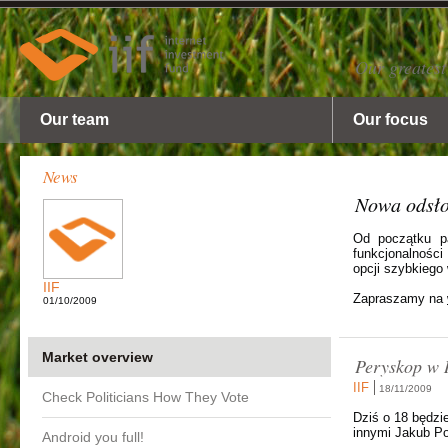
Our greatest
Our team
Our focus
News
Nowa odsł
Od początku p
funkcjonalności
opcji szybkiego
IIF
Zapraszamy na
01/10/2009
Market overview
Peryskop w 
IIF
18/11/2009
Check Politicians How They Vote
Dziś o 18 będzi
innymi Jakub P
Android you full!