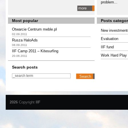
problem...
more
Most popular
Posts categor
Otwarcie Centrum meble.pl
New investment
02.09.2011
Evaluation
Rusza HaloAds
08.09.2011
IIF fund
IIF Camp 2011 – Kitesurfing
Work Hard Play 
20.06.2011
Search posts
2026
Copyright
IIF