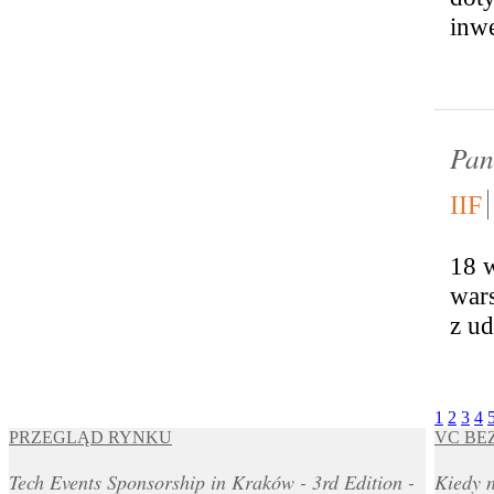
inwe
Pan
IIF
18 w
wars
z ud
1
2
3
4
PRZEGLĄD RYNKU
VC BE
Tech Events Sponsorship in Kraków - 3rd Edition -
Kiedy n