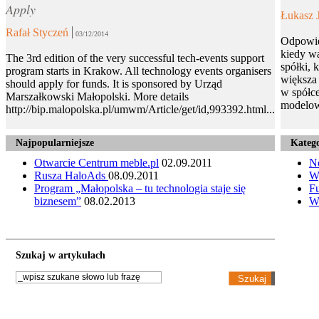
Apply
Łukasz 
Rafał Styczeń
03/12/2014
Odpowie
kiedy wa
The 3rd edition of the very successful tech-events support
spółki, 
program starts in Krakow. All technology events organisers
większa 
should apply for funds. It is sponsored by Urząd
w spółce
Marszałkowski Małopolski. More details
modelow
http://bip.malopolska.pl/umwm/Article/get/id,993392.html...
Najpopularniejsze
Katego
Otwarcie Centrum meble.pl
02.09.2011
N
Rusza HaloAds
08.09.2011
W
Program „Małopolska – tu technologia staje się
Fu
biznesem”
08.02.2013
W
Szukaj w artykułach