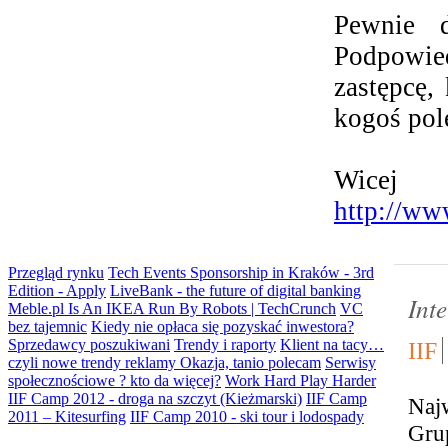
Pewnie 
Podpowied
zastępcę,
kogoś pol
Wicej 
http://ww
Przegląd rynku
Tech Events Sponsorship in Kraków - 3rd
Edition - Apply
LiveBank - the future of digital banking
Int
Meble.pl Is An IKEA Run By Robots | TechCrunch
VC
bez tajemnic
Kiedy nie opłaca się pozyskać inwestora?
Sprzedawcy poszukiwani
Trendy i raporty
Klient na tacy…
IIF
czyli nowe trendy reklamy
Okazja, tanio polecam
Serwisy
społecznościowe ? kto da więcej?
Work Hard Play Harder
IIF Camp 2012 - droga na szczyt (Kieżmarski)
IIF Camp
Najw
2011 – Kitesurfing
IIF Camp 2010 - ski tour i lodospady
Grup