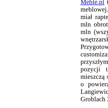
Meble.pl
t
meblowej
miał rapt
mln obrot
mln (wszy
wnętrza
Przygotow
customiz
przyszłym
pozycji
mieszczą 
o powie
Langiewi
Groblach 