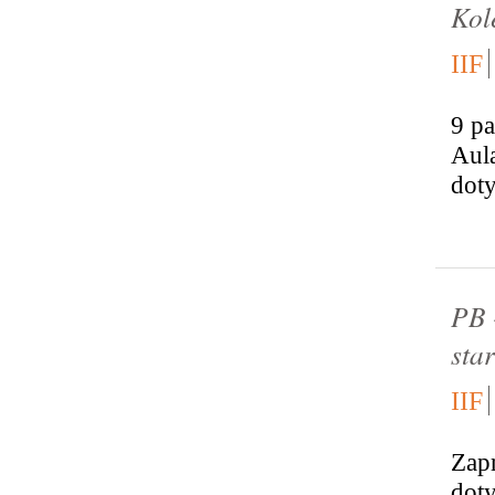
Kol
IIF
9 pa
Aula
doty
PB 
star
IIF
Zapr
dot