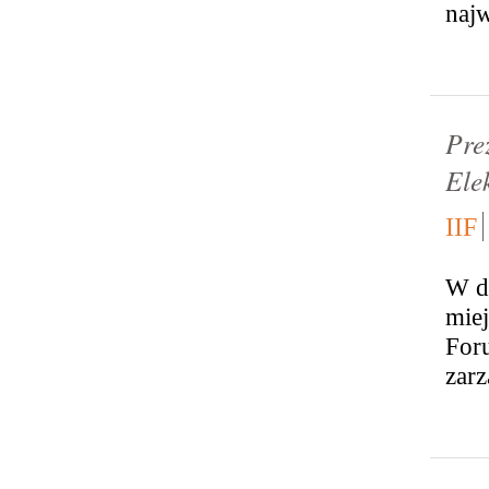
najw
Pre
Ele
IIF
W d
mie
For
zarz