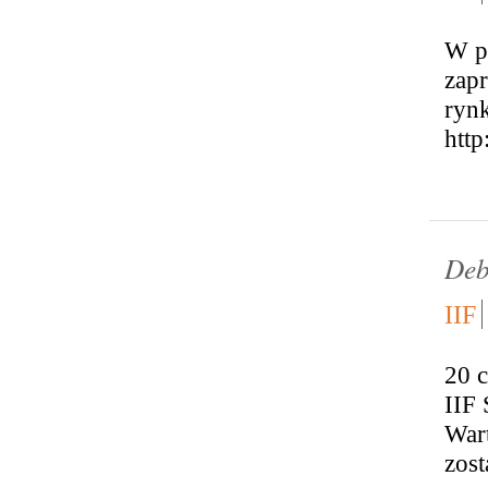
W po
zapr
rynk
http
Deb
IIF
20 
IIF 
War
zost