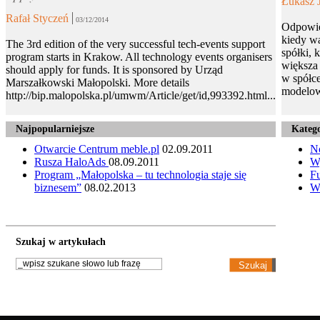
Łukasz 
Rafał Styczeń
03/12/2014
Odpowie
kiedy wa
The 3rd edition of the very successful tech-events support
spółki, 
program starts in Krakow. All technology events organisers
większa 
should apply for funds. It is sponsored by Urząd
w spółce
Marszałkowski Małopolski. More details
modelow
http://bip.malopolska.pl/umwm/Article/get/id,993392.html...
Najpopularniejsze
Katego
Otwarcie Centrum meble.pl
02.09.2011
N
Rusza HaloAds
08.09.2011
W
Program „Małopolska – tu technologia staje się
Fu
biznesem”
08.02.2013
W
Szukaj w artykułach