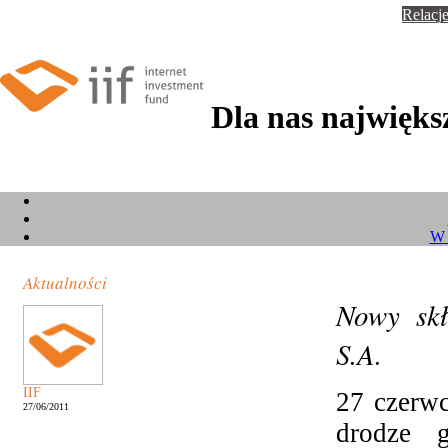
Relacje
Dla nas największ
W 
Aktualności
Nowy skł
S.A.
IIF
27 czerw
27/06/2011
drodze 