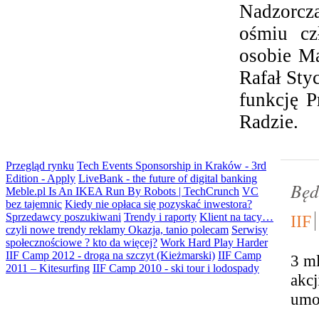
Nadzorcz
ośmiu cz
osobie Ma
Rafał Sty
funkcję P
Radzie.
Przegląd rynku
Tech Events Sponsorship in Kraków - 3rd
Edition - Apply
LiveBank - the future of digital banking
Będ
Meble.pl Is An IKEA Run By Robots | TechCrunch
VC
bez tajemnic
Kiedy nie opłaca się pozyskać inwestora?
Sprzedawcy poszukiwani
Trendy i raporty
Klient na tacy…
IIF
czyli nowe trendy reklamy
Okazja, tanio polecam
Serwisy
społecznościowe ? kto da więcej?
Work Hard Play Harder
IIF Camp 2012 - droga na szczyt (Kieżmarski)
IIF Camp
3 ml
2011 – Kitesurfing
IIF Camp 2010 - ski tour i lodospady
akcj
umoc