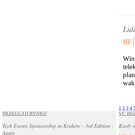
Lid
IIF
Win
tel
pla
waka
1
2
3
4
PRZEGLĄD RYNKU
VC BE
Tech Events Sponsorship in Kraków - 3rd Edition -
Kiedy n
Apply