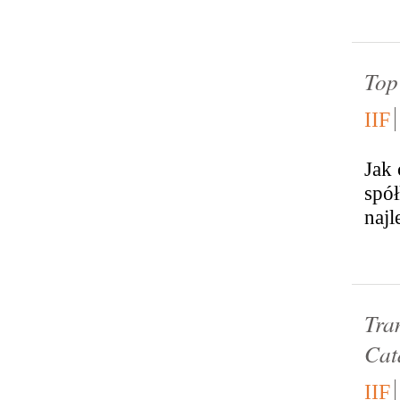
Top
IIF
Jak
spół
najl
Tra
Cat
IIF