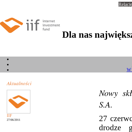
Relacje
Dla nas największ
W 
Aktualności
Nowy skł
S.A.
IIF
27 czerw
27/06/2011
drodze 