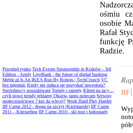
Nadzorcz
ośmiu cz
osobie Ma
Rafał Sty
funkcję P
Radzie.
Przegląd rynku
Tech Events Sponsorship in Kraków - 3rd
Edition - Apply
LiveBank - the future of digital banking
Rap
Meble.pl Is An IKEA Run By Robots | TechCrunch
VC
bez tajemnic
Kiedy nie opłaca się pozyskać inwestora?
Sprzedawcy poszukiwani
Trendy i raporty
Klient na tacy…
IIF
czyli nowe trendy reklamy
Okazja, tanio polecam
Serwisy
społecznościowe ? kto da więcej?
Work Hard Play Harder
IIF Camp 2012 - droga na szczyt (Kieżmarski)
IIF Camp
Wype
2011 – Kitesurfing
IIF Camp 2010 - ski tour i lodospady
noto
półr