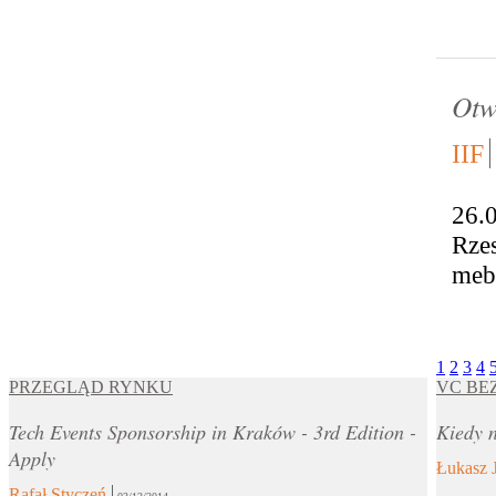
Otw
IIF
26.
Rzes
mebl
1
2
3
4
PRZEGLĄD RYNKU
VC BE
Tech Events Sponsorship in Kraków - 3rd Edition -
Kiedy n
Apply
Łukasz 
Rafał Styczeń