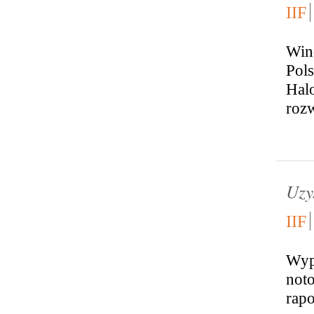
IIF
Win
Pol
Halo
rozw
Uzy
IIF
Wype
noto
rapo