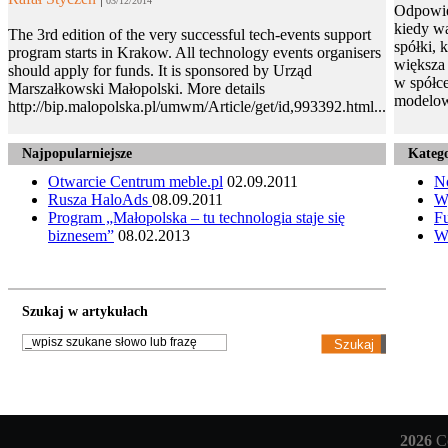
03/12/2014
Odpowie
kiedy wa
The 3rd edition of the very successful tech-events support
spółki, 
program starts in Krakow. All technology events organisers
większa 
should apply for funds. It is sponsored by Urząd
w spółce
Marszałkowski Małopolski. More details
modelow
http://bip.malopolska.pl/umwm/Article/get/id,993392.html...
Najpopularniejsze
Katego
Otwarcie Centrum meble.pl
02.09.2011
N
Rusza HaloAds
08.09.2011
W
Program „Małopolska – tu technologia staje się
Fu
biznesem”
08.02.2013
W
Szukaj w artykułach
2026
Co