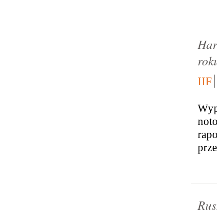
Har
rok
IIF
Wype
noto
rap
prze
Rus