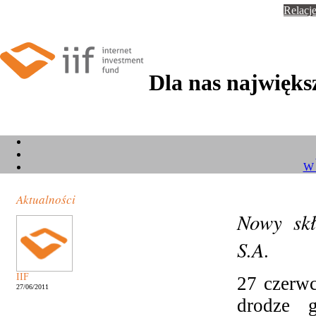
Relacje
Dla nas największ
W 
Aktualności
Nowy skł
S.A.
IIF
27 czerw
27/06/2011
drodze 