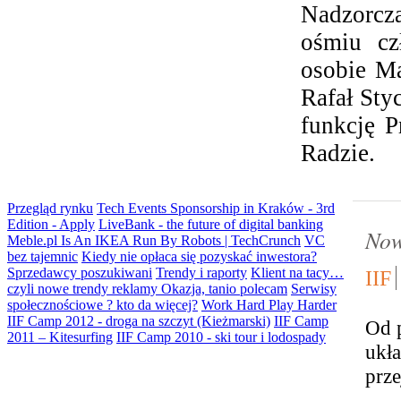
Nadzorcz
ośmiu cz
osobie Ma
Rafał Sty
funkcję P
Radzie.
Przegląd rynku
Tech Events Sponsorship in Kraków - 3rd
Edition - Apply
LiveBank - the future of digital banking
Now
Meble.pl Is An IKEA Run By Robots | TechCrunch
VC
bez tajemnic
Kiedy nie opłaca się pozyskać inwestora?
Sprzedawcy poszukiwani
Trendy i raporty
Klient na tacy…
IIF
czyli nowe trendy reklamy
Okazja, tanio polecam
Serwisy
społecznościowe ? kto da więcej?
Work Hard Play Harder
IIF Camp 2012 - droga na szczyt (Kieżmarski)
IIF Camp
Od 
2011 – Kitesurfing
IIF Camp 2010 - ski tour i lodospady
ukł
prze