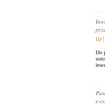
Inw
prz
IIF
Do p
usto
inwe
Pas
e-c