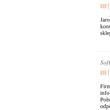
IIF
Jaro
konf
skl
Sof
IIF
Fir
info
Pols
odpo