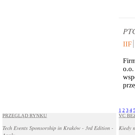
PTC
IIF
Firm
o.o
wspó
przej
1
2
3
4
PRZEGLĄD RYNKU
VC BE
Tech Events Sponsorship in Kraków - 3rd Edition -
Kiedy n
Apply