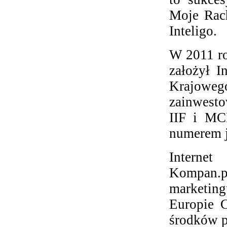
Moje Rach
Inteligo.
W 2011 ro
założył I
Krajoweg
zainwesto
IIF i MCI
numerem j
Internet
Kompan.pl
marketin
Europie C
środków p