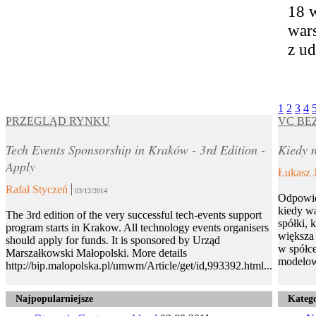
18 w
wars
z ud
1
2
3
4
PRZEGLĄD RYNKU
VC BE
Tech Events Sponsorship in Kraków - 3rd Edition -
Kiedy n
Apply
Łukasz 
Rafał Styczeń
03/12/2014
Odpowie
kiedy wa
The 3rd edition of the very successful tech-events support
spółki, 
program starts in Krakow. All technology events organisers
większa 
should apply for funds. It is sponsored by Urząd
w spółce
Marszałkowski Małopolski. More details
modelow
http://bip.malopolska.pl/umwm/Article/get/id,993392.html...
Najpopularniejsze
Katego