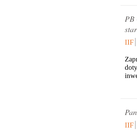
PB 
star
IIF
Zapr
dot
inwe
Pan
IIF