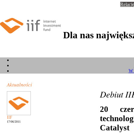
Relacje
Dla nas największ
W 
Aktualności
Debiut II
20 cze
technolo
IIF
17/06/2011
Catalys