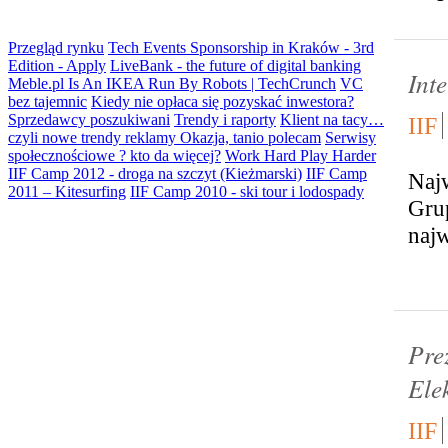
Przegląd rynku
Tech Events Sponsorship in Kraków - 3rd
Edition - Apply
LiveBank - the future of digital banking
Int
Meble.pl Is An IKEA Run By Robots | TechCrunch
VC
bez tajemnic
Kiedy nie opłaca się pozyskać inwestora?
Sprzedawcy poszukiwani
Trendy i raporty
Klient na tacy…
IIF
czyli nowe trendy reklamy
Okazja, tanio polecam
Serwisy
społecznościowe ? kto da więcej?
Work Hard Play Harder
IIF Camp 2012 - droga na szczyt (Kieżmarski)
IIF Camp
Najw
2011 – Kitesurfing
IIF Camp 2010 - ski tour i lodospady
Grup
najw
Pre
Ele
IIF