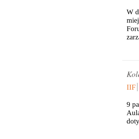
W d
mie
For
zarz
Kol
IIF
9 pa
Aula
doty