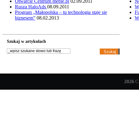
Otwarcie Centrum meble.pl
02.09.2011
N
Rusza HaloAds
08.09.2011
W
Program „Małopolska – tu technologia staje się
Fu
biznesem”
08.02.2013
W
Szukaj w artykułach
2026
Co