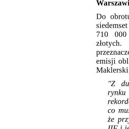
Warszawi
Do obrot
siedemset 
710 000 
złotych
przeznacz
emisji ob
Maklerski
"Z du
rynku
rekor
co mus
że pr
IIF i 