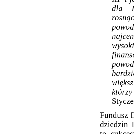
dla I
rosn
powod
najcen
wysok
finan
powo
bardz
większ
którzy
Stycze
Fundusz I
dziedzin 
to sukce