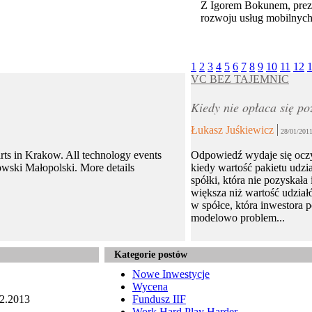
Z Igorem Bokunem, prez
rozwoju usług mobiln
1
2
3
4
5
6
7
8
9
10
11
12
VC BEZ TAJEMNIC
Kiedy nie opłaca się po
Łukasz Juśkiewicz
28/01/201
arts in Krakow. All technology events
Odpowiedź wydaje się ocz
owski Małopolski. More details
kiedy wartość pakietu udzi
spółki, która nie pozyskała 
większa niż wartość udział
w spółce, która inwestora 
modelowo problem...
Kategorie postów
Nowe Inwestycje
Wycena
2.2013
Fundusz IIF
Work Hard Play Harder