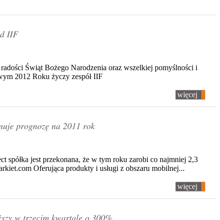
d IIF
i radości Świąt Bożego Narodzenia oraz wszelkiej pomyślności i
wym 2012 Roku życzy zespół IIF
więcej
muje prognozę na 2011 rok
spółka jest przekonana, że w tym roku zarobi co najmniej 2,3
parkiet.com Oferująca produkty i usługi z obszaru mobilnej...
więcej
szy w trzecim kwartale o 300%