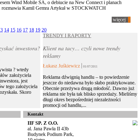
esem Wind Mobile SA, o debiucie na New Connect i planach
ych rozmawia Kamil Gemra Artykuł w STOCKWATCH
więcej
13
14
15
16
17
18
19
20
TRENDY I RAPORTY
zyskać inwestora?
Klient na tacy… czyli nowe trendy
reklamy
1
Łukasz Juśkiewicz
01/07/2011
ywista ? wtedy
ałów założyciela
Reklama dźwignią handlu – to powiedzenie
inwestora, jest
jeszcze do niedawna było słabo praktykowane.
ów tego założyciela
Obecnie przeżywa drugą młodość. Dawno już
pozyskała. Skoro
reklama nie była tak blisko sprzedaży. Mieliśmy
długi okres bezpośredniej niezależności
promocji od handlu,...
Kontakt
IIF SP. Z O.O.
al. Jana Pawła II 43b
Budynek Podium Park,
10 piętro