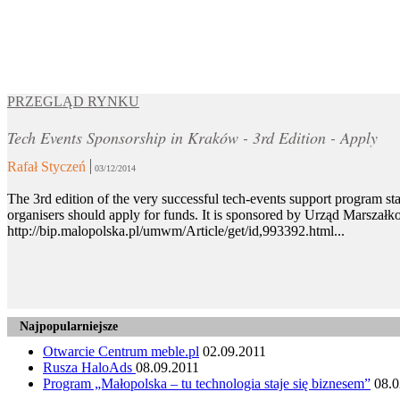
PRZEGLĄD RYNKU
Tech Events Sponsorship in Kraków - 3rd Edition - Apply
Rafał Styczeń
03/12/2014
The 3rd edition of the very successful tech-events support program st
organisers should apply for funds. It is sponsored by Urząd Marszałk
http://bip.malopolska.pl/umwm/Article/get/id,993392.html...
Najpopularniejsze
Otwarcie Centrum meble.pl
02.09.2011
Rusza HaloAds
08.09.2011
Program „Małopolska – tu technologia staje się biznesem”
08.0