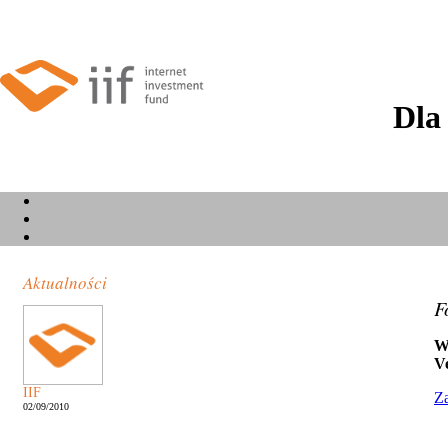
Dla
Aktualności
F
W
V
IIF
Za
02/09/2010