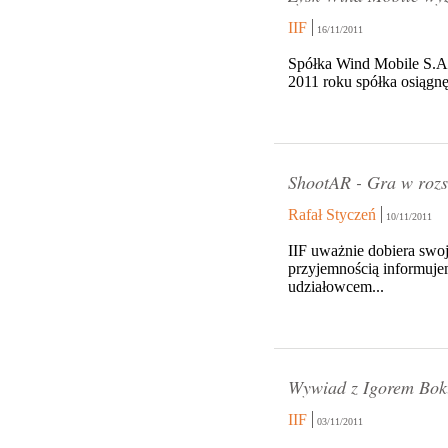
IIF
16/11/2011
Spółka Wind Mobile S.A.
2011 roku spółka osiągn
ShootAR - Gra w rozs
Rafał Styczeń
10/11/2011
IIF uważnie dobiera swoj
przyjemnością informujem
udziałowcem...
Wywiad z Igorem Bo
IIF
03/11/2011