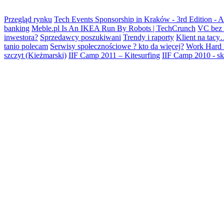
Przegląd rynku
Tech Events Sponsorship in Kraków - 3rd Edition - 
banking
Meble.pl Is An IKEA Run By Robots | TechCrunch
VC bez 
inwestora?
Sprzedawcy poszukiwani
Trendy i raporty
Klient na tacy
tanio polecam
Serwisy społecznościowe ? kto da więcej?
Work Hard 
szczyt (Kieżmarski)
IIF Camp 2011 – Kitesurfing
IIF Camp 2010 - ski