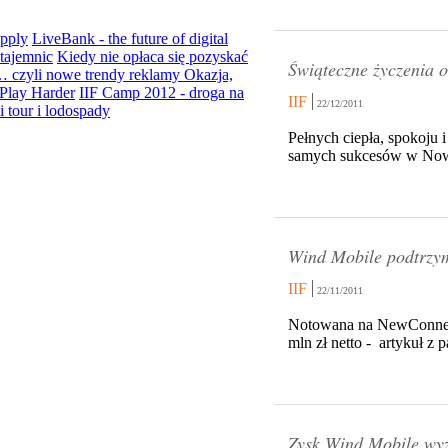
Apply
LiveBank - the future of digital
tajemnic
Kiedy nie opłaca się pozyskać
Świąteczne życzenia o
… czyli nowe trendy reklamy
Okazja,
Play Harder
IIF Camp 2012 - droga na
IIF
22/12/2011
 tour i lodospady
Pełnych ciepła, spokoju 
samych sukcesów w No
Wind Mobile podtrzy
IIF
22/11/2011
Notowana na NewConnect 
mln zł netto - artykuł z 
Zysk Wind Mobile wyż