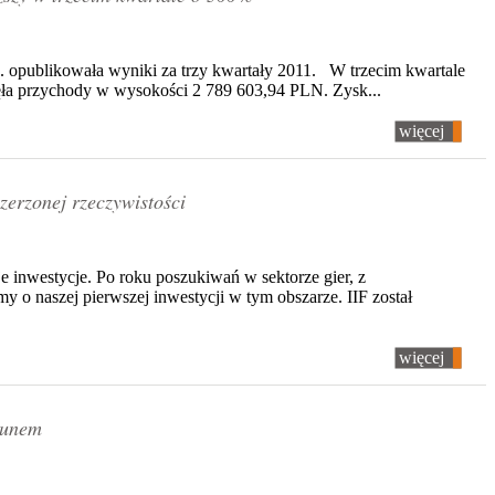
 opublikowała wyniki za trzy kwartały 2011. W trzecim kwartale
ęła przychody w wysokości 2 789 603,94 PLN. Zysk...
więcej
zerzonej rzeczywistości
e inwestycje. Po roku poszukiwań w sektorze gier, z
y o naszej pierwszej inwestycji w tym obszarze. IIF został
więcej
kunem